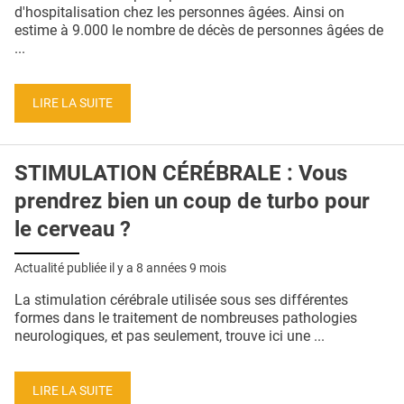
QUI SOMMES-NOUS ?
d'hospitalisation chez les personnes âgées. Ainsi on
estime à 9.000 le nombre de décès de personnes âgées de
PUBLICITÉ
...
CONDITIONS GÉNÉRALES
LIRE LA SUITE
CONTACT
CRÉDITS
STIMULATION CÉRÉBRALE : Vous
prendrez bien un coup de turbo pour
le cerveau ?
Actualité publiée il y a
8 années 9 mois
La stimulation cérébrale utilisée sous ses différentes
formes dans le traitement de nombreuses pathologies
neurologiques, et pas seulement, trouve ici une ...
LIRE LA SUITE