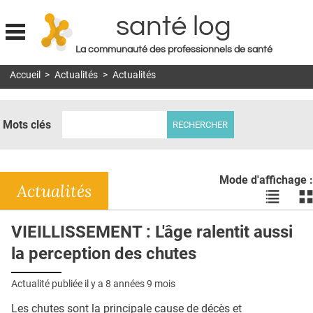
santé log
La communauté des professionnels de santé
Jump to navigation
Accueil
>
Actualités
>
Actualités
MON COMPTE
ABONNEMENT
Mots clés
S'ABONNER À LA REVUE SOIN À DOMICILE
ACTUS
Mode d'affichage :
DOSSIERS
Actualités
Voir
Vo
les
le
RÉSEAUX
actualité
ac
VIEILLISSEMENT : L'âge ralentit aussi
en
en
E-REVUE SAD
la perception des chutes
liste
bl
THÉMA
Actualité publiée il y a
8 années 9 mois
L'APP
Les chutes sont la principale cause de décès et