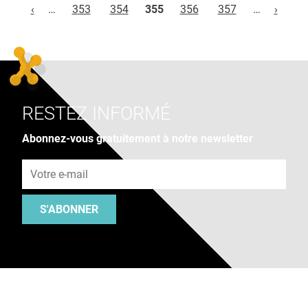
‹
…
353
354
355
356
357
…
›
RESTEZ INFORMÉ
Abonnez-vous gratuitement à notre newsletter
Adresse e-mail
S'ABONNER