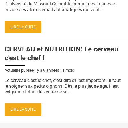
QUI SOMMES-NOUS ?
l’Université de Missouri-Columbia produit des images et
envoie des alertes email automatiques qui vont ...
PUBLICITÉ
CONDITIONS GÉNÉRALES
LIRE LA SUITE
CONTACT
CERVEAU et NUTRITION: Le cerveau
CRÉDITS
c'est le chef !
Actualité publiée il y a
9 années 11 mois
Le cerveau c’est le chef, c’est dire s’il est important ! Il faut
le soigner aux petits oignons. Dès le plus jeune âge, il est
exigeant et dans le ventre de sa ...
LIRE LA SUITE