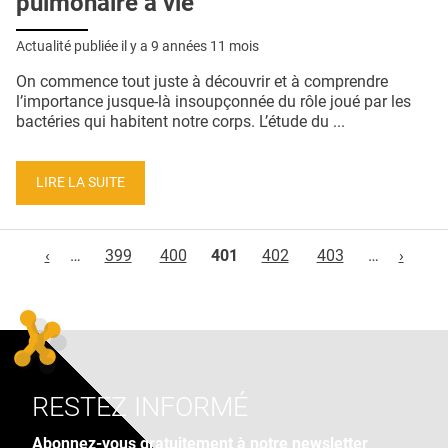
pulmonaire à vie
Actualité publiée il y a
9 années 11 mois
On commence tout juste à découvrir et à comprendre
l’importance jusque-là insoupçonnée du rôle joué par les
bactéries qui habitent notre corps. L’étude du ...
LIRE LA SUITE
Pages
‹
…
399
400
401
402
403
…
›
RESTEZ INFORMÉ
Abonnez-vous gratuitement à notre newsletter