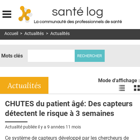
santé log
La communauté des professionnels de santé
Jump to navigation
Accueil
>
Actualités
>
Actualités
MON COMPTE
ABONNEMENT
Mots clés
S'ABONNER À LA REVUE SOIN À DOMICILE
ACTUS
Mode d'affichage :
DOSSIERS
Actualités
Voir
Vo
les
le
RÉSEAUX
actualité
ac
CHUTES du patient âgé: Des capteurs
en
en
E-REVUE SAD
détectent le risque à 3 semaines
liste
bl
THÉMA
Actualité publiée il y a
9 années 11 mois
L'APP
Ce système de capteurs développé par les chercheurs de