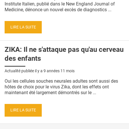
QUI SOMMES-NOUS ?
Institute Italien, publié dans le New England Journal of
Medicine, dénonce un nouvel excès de diagnostics ...
PUBLICITÉ
CONDITIONS GÉNÉRALES
LIRE LA SUITE
CONTACT
ZIKA: Il ne s'attaque pas qu'au cerveau
CRÉDITS
des enfants
Actualité publiée il y a
9 années 11 mois
Oui les cellules souches neurales adultes sont aussi des
hôtes de choix pour le virus Zika, dont les effets ont
maintenant été largement démontrés sur le ...
LIRE LA SUITE