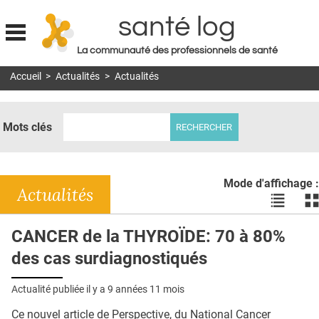
santé log
La communauté des professionnels de santé
Jump to navigation
Accueil
>
Actualités
>
Actualités
MON COMPTE
ABONNEMENT
Mots clés
S'ABONNER À LA REVUE SOIN À DOMICILE
ACTUS
Mode d'affichage :
DOSSIERS
Actualités
Voir
Vo
les
le
RÉSEAUX
actualité
ac
CANCER de la THYROÏDE: 70 à 80%
en
en
E-REVUE SAD
des cas surdiagnostiqués
liste
bl
THÉMA
Actualité publiée il y a
9 années 11 mois
L'APP
Ce nouvel article de Perspective, du National Cancer