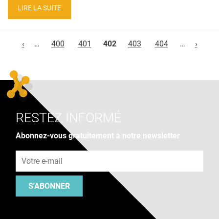
LIRE LA SUITE
Pages
‹
…
400
401
402
403
404
…
›
RESTEZ INFORMÉ
Abonnez-vous gratuitement à notre newsletter
Adresse e-mail
S'ABONNER