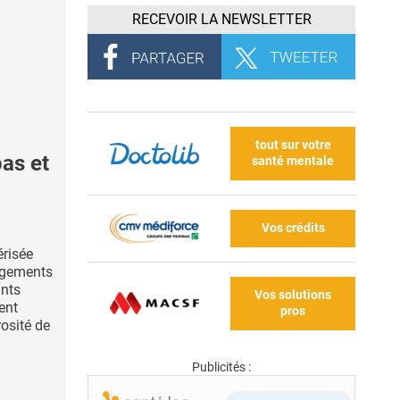
RECEVOIR LA NEWSLETTER
tout sur votre
as et
santé mentale
Vos crédits
érisée
ngements
ants
Vos solutions
ent
pros
rosité de
Publicités :