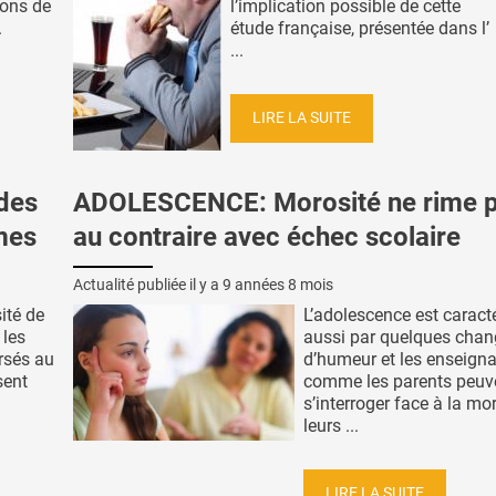
ions de
l’implication possible de cette
.
étude française, présentée dans l’
...
LIRE LA SUITE
des
ADOLESCENCE: Morosité ne rime p
mes
au contraire avec échec scolaire
Actualité publiée il y a
9 années 8 mois
ité de
L’adolescence est caract
 les
aussi par quelques cha
rsés au
d’humeur et les enseign
sent
comme les parents peuv
s’interroger face à la mo
leurs ...
LIRE LA SUITE