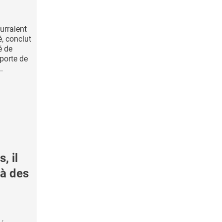
urraient
é, conclut
é de
porte de
.
, il
 à des