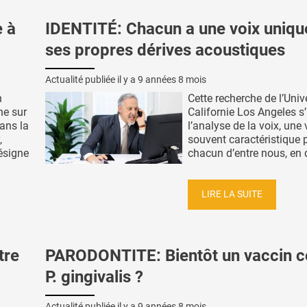
 à
IDENTITÉ: Chacun a une voix uniqu
ses propres dérives acoustiques
Actualité publiée il y a
9 années 8 mois
n
Cette recherche de l’Univ
he sur
Californie Los Angeles s
ans la
l’analyse de la voix, une 
,
souvent caractéristique 
ésigne
chacun d’entre nous, en d
LIRE LA SUITE
tre
PARODONTITE: Bientôt un vaccin c
P. gingivalis ?
Actualité publiée il y a
9 années 8 mois