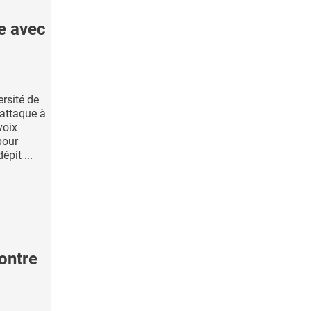
e avec
ersité de
’attaque à
voix
pour
épit ...
ontre