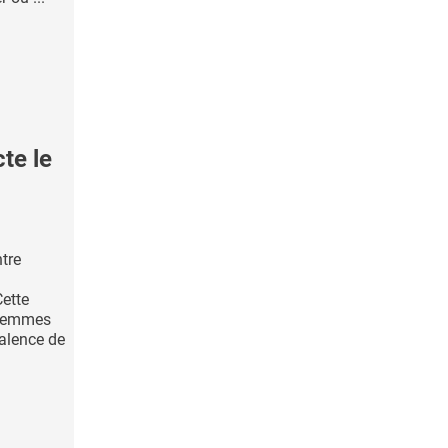
te le
ntre
Cette
 femmes
alence de