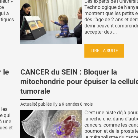
lleur »
Ces experts de l’Universi
ce
Technologique de Nany
qui a
montrent que les petits e
atiques
dès l’âge de 2 ans et dem
demi peuvent comprendr
accepter des ...
LIRE LA SUITE
 le
CANCER du SEIN : Bloquer la
mitochondrie pour épuiser la cellul
tumorale
Actualité publiée il y a
9 années 8 mois
 les
C’est une piste déjà pour
e qui
la recherche, dans d’autr
 à une
cancers, comme les can
ues et
poumon et de la prostate 
le métabolisme du cancer