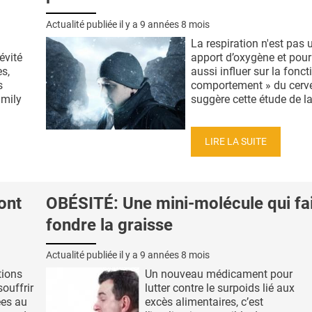
Actualité publiée il y a
9 années 8 mois
La respiration n'est pas 
évité
apport d’oxygène et pour
s,
aussi influer sur la foncti
s
comportement » du cerv
amily
suggère cette étude de la 
LIRE LA SUITE
ont
OBÉSITÉ: Une mini-molécule qui fai
fondre la graisse
Actualité publiée il y a
9 années 8 mois
tions
Un nouveau médicament pour
ouffrir
lutter contre le surpoids lié aux
ées au
excès alimentaires, c’est