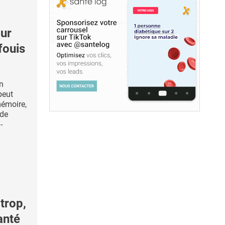
ur
fouis
on
peut
mémoire,
 de
-
trop,
anté