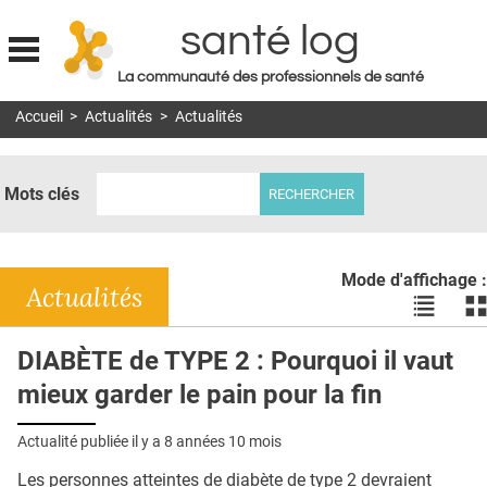
santé log
La communauté des professionnels de santé
Jump to navigation
Accueil
>
Actualités
>
Actualités
MON COMPTE
ABONNEMENT
Mots clés
S'ABONNER À LA REVUE SOIN À DOMICILE
ACTUS
Mode d'affichage :
DOSSIERS
Actualités
Voir
Vo
les
le
RÉSEAUX
actualité
ac
DIABÈTE de TYPE 2 : Pourquoi il vaut
en
en
E-REVUE SAD
mieux garder le pain pour la fin
liste
bl
THÉMA
Actualité publiée il y a
8 années 10 mois
L'APP
Les personnes atteintes de diabète de type 2 devraient