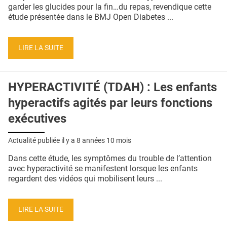
QUI SOMMES-NOUS ?
garder les glucides pour la fin…du repas, revendique cette
étude présentée dans le BMJ Open Diabetes ...
PUBLICITÉ
CONDITIONS GÉNÉRALES
LIRE LA SUITE
CONTACT
HYPERACTIVITÉ (TDAH) : Les enfants
CRÉDITS
hyperactifs agités par leurs fonctions
exécutives
Actualité publiée il y a
8 années 10 mois
Dans cette étude, les symptômes du trouble de l’attention
avec hyperactivité se manifestent lorsque les enfants
regardent des vidéos qui mobilisent leurs ...
LIRE LA SUITE