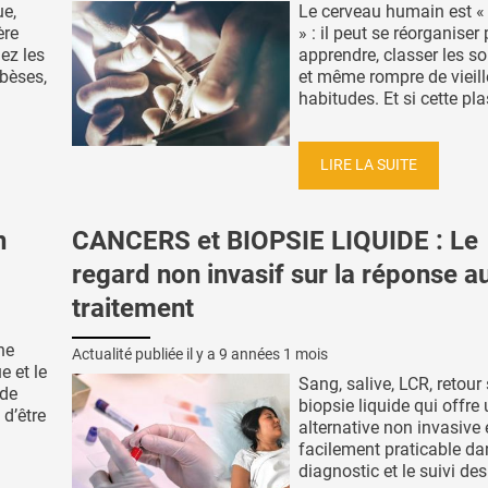
ue,
Le cerveau humain est «
ère
» : il peut se réorganiser
hez les
apprendre, classer les s
bèses,
et même rompre de vieill
habitudes. Et si cette plas
LIRE LA SUITE
n
CANCERS et BIOPSIE LIQUIDE : Le
regard non invasif sur la réponse a
traitement
ne
Actualité publiée il y a
9 années 1 mois
e et le
Sang, salive, LCR, retour 
 de
biopsie liquide qui offre
d’être
alternative non invasive 
facilement praticable da
diagnostic et le suivi de