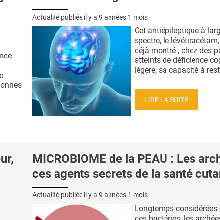
Actualité publiée il y a
9 années 1 mois
Cet antiépileptique à lar
spectre, le lévétiracétam,
déjà montré , chez des p
ance
atteints de déficience co
légère, sa capacité à resta
e
sonnes
LIRE LA SUITE
ur,
MICROBIOME de la PEAU : Les arc
ces agents secrets de la santé cut
Actualité publiée il y a
9 années 1 mois
Longtemps considérée
des bactéries, les archée