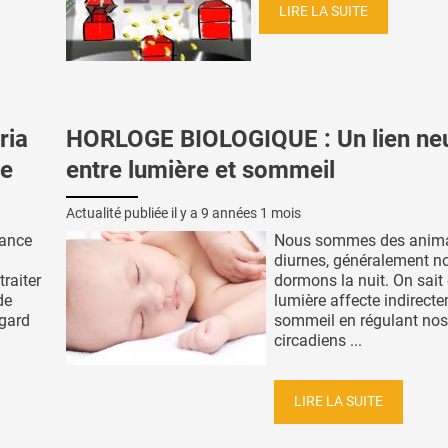
LIRE LA SUITE
ria
HORLOGE BIOLOGIQUE : Un lien neu
ce
entre lumière et sommeil
Actualité publiée il y a
9 années 1 mois
tance
Nous sommes des anim
diurnes, généralement n
raiter
dormons la nuit. On sait
de
lumière affecte indirecte
egard
sommeil en régulant no
circadiens ...
LIRE LA SUITE