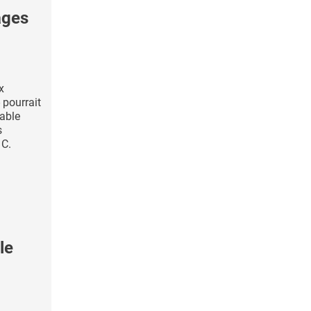
ages
x
 pourrait
eable
s
 C.
le