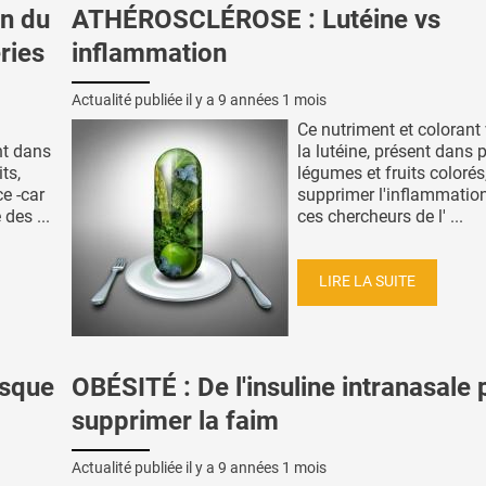
n du
ATHÉROSCLÉROSE : Lutéine vs
ries
inflammation
Actualité publiée il y a
9 années 1 mois
Ce nutriment et colorant 
nt dans
la lutéine, présent dans 
ts,
légumes et fruits colorés
ce -car
supprimer l'inflammation
 des ...
ces chercheurs de l' ...
LIRE LA SUITE
isque
OBÉSITÉ : De l'insuline intranasale 
supprimer la faim
Actualité publiée il y a
9 années 1 mois