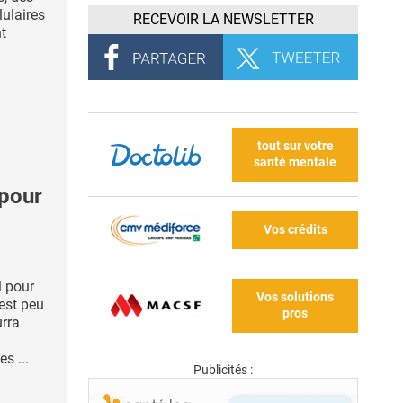
ulaires
RECEVOIR LA NEWSLETTER
t
tout sur votre
santé mentale
pour
Vos crédits
l pour
Vos solutions
 est peu
pros
urra
s ...
Publicités :