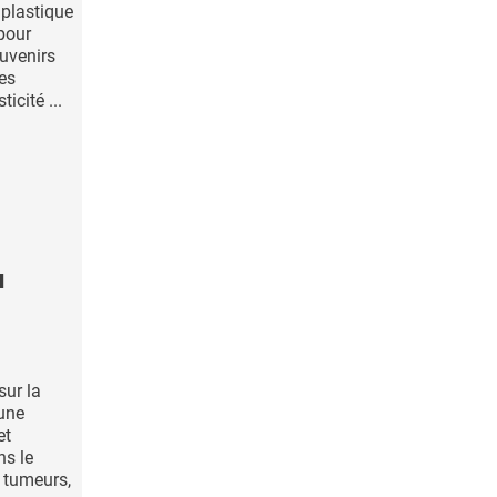
 plastique
 pour
ouvenirs
es
ticité ...
u
sur la
 une
et
ns le
s tumeurs,