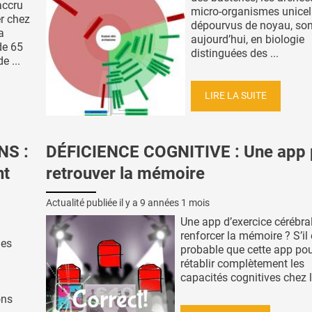
 accru
micro-organismes unicell
er chez
dépourvus de noyau, son
a
aujourd’hui, en biologie
de 65
distinguées des ...
e ...
LIRE LA SUITE
NS :
DÉFICIENCE COGNITIVE : Une app 
nt
retrouver la mémoire
Actualité publiée il y a
9 années 1 mois
Une app d’exercice cérébra
renforcer la mémoire ? S’il
les
probable que cette app po
rétablir complètement les
capacités cognitives chez le
ons