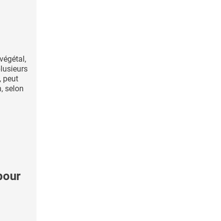
végétal,
plusieurs
, peut
, selon
pour