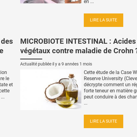
en ...
LIRE LA SUITE
 des
MICROBIOTE INTESTINAL : Acides
ue
végétaux contre maladie de Crohn 
Actualité publiée il y a
9 années 1 mois
tion
Cette étude de la Case W
re le
Reserve University (Clev
tate et
décrypte comment un ré
cette
forte teneur en matière 
...
peut conduire à des ch
...
LIRE LA SUITE