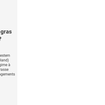
 gras
?
estern
eland)
gime à
grasse
angements