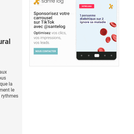
ral
aux
ous
 que la
ment le
s rythmes