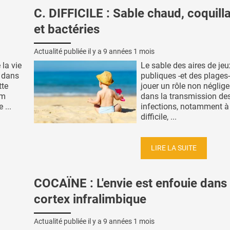
C. DIFFICILE : Sable chaud, coquill
et bactéries
Actualité publiée il y a
9 années 1 mois
 la vie
Le sable des aires de jeu
t dans
publiques -et des plages-
tte
jouer un rôle non néglig
um
dans la transmission de
 ...
infections, notamment à
difficile, ...
LIRE LA SUITE
COCAÏNE : L'envie est enfouie dans 
cortex infralimbique
Actualité publiée il y a
9 années 1 mois