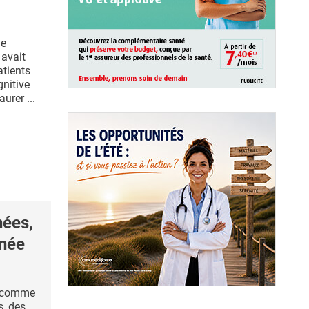
ge
 avait
atients
gnitive
urer ...
hées,
anée
s comme
s, des