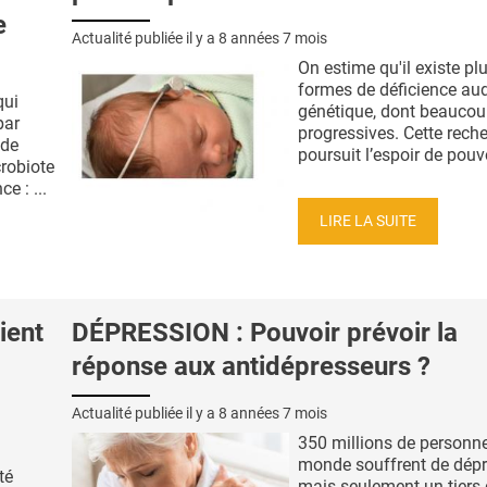
e
Actualité publiée il y a
8 années 7 mois
On estime qu'il existe pl
formes de déficience aud
qui
génétique, dont beaucou
par
progressives. Cette rech
 de
poursuit l’espoir de pouvoi
crobiote
e : ...
LIRE LA SUITE
ient
DÉPRESSION : Pouvoir prévoir la
réponse aux antidépresseurs ?
Actualité publiée il y a
8 années 7 mois
350 millions de personn
monde souffrent de dépr
té
mais seulement un tiers 