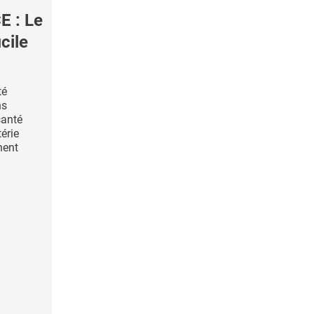
 : Le
cile
té
ns
santé
érie
nent