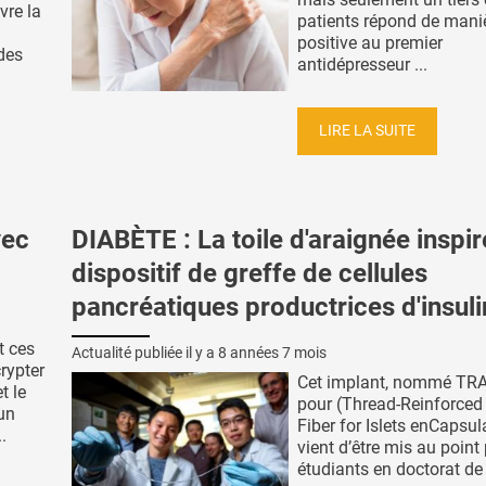
re la
patients répond de mani
positive au premier
des
antidépresseur ...
LIRE LA SUITE
vec
DIABÈTE : La toile d'araignée inspir
dispositif de greffe de cellules
pancréatiques productrices d'insul
t ces
Actualité publiée il y a
8 années 7 mois
rypter
Cet implant, nommé TR
t le
pour (Thread-Reinforced
un
Fiber for Islets enCapsul
.
vient d’être mis au point
étudiants en doctorat de l'