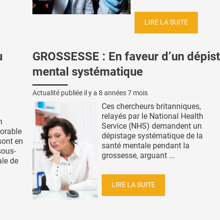
LIRE LA SUITE
u
GROSSESSE : En faveur d’un dépis
mental systématique
Actualité publiée il y a
8 années 7 mois
Ces chercheurs britanniques,
relayés par le National Health
n
Service (NHS) demandent un
orable
dépistage systématique de la
sont en
santé mentale pendant la
sous-
grossesse, arguant ...
ale de
LIRE LA SUITE