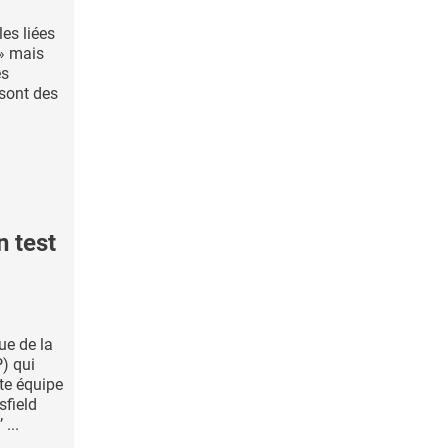
les liées
» mais
es
sont des
 test
ue de la
) qui
te équipe
sfield
...