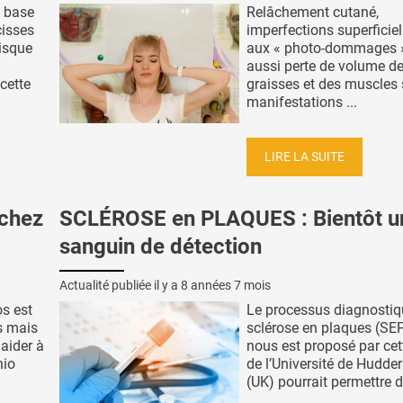
 base
Relâchement cutané,
isses
imperfections superficiel
isque
aux « photo-dommages 
aussi perte de volume d
cette
graisses et des muscles 
manifestations ...
LIRE LA SUITE
 chez
SCLÉROSE en PLAQUES : Bientôt un
sanguin de détection
Actualité publiée il y a
8 années 7 mois
s est
Le processus diagnostiq
s mais
sclérose en plaques (SEP
 aider à
nous est proposé par cet
hio
de l’Université de Hudder
(UK) pourrait permettre d’ 