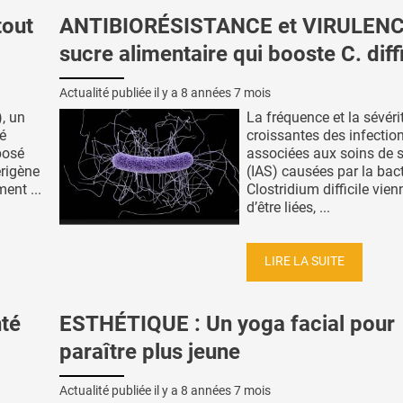
tout
ANTIBIORÉSISTANCE et VIRULENCE
sucre alimentaire qui booste C. diffi
Actualité publiée il y a
8 années 7 mois
, un
La fréquence et la sévéri
éé
croissantes des infectio
posé
associées aux soins de 
érigène
(IAS) causées par la bact
ent ...
Clostridium difficile vien
d’être liées, ...
LIRE LA SUITE
té
ESTHÉTIQUE : Un yoga facial pour
paraître plus jeune
Actualité publiée il y a
8 années 7 mois