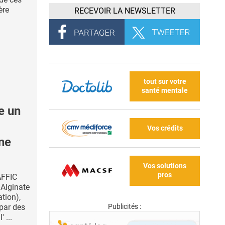
ère
RECEVOIR LA NEWSLETTER
tout sur votre
santé mentale
e un
Vos crédits
ine
Vos solutions
pros
AFFIC
 Alginate
ation),
Publicités :
 par des
 ...