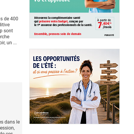
us de 400
itive
p sont
erche
r, un ...
es dans le
ession,
de ces