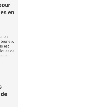
pour
les en
che «
 brune »,
us est
fiques de
 de ...
s
 de