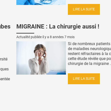
LIRE LA SUITE
ubes
MIGRAINE : La chirurgie aussi !
Actualité publiée il y a
8 années 7 mois
Si de nombreux patients 
de maladies neurologiq
restent réfractaires à la c
cette étude révèle que po
rsité
chirurgie de la migraine .
iques
LIRE LA SUITE
sentée