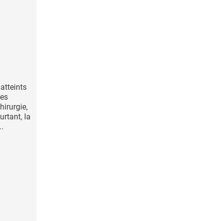
atteints
ues
hirurgie,
urtant, la
..