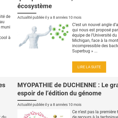
écosystème
ité de
Actualité publiée il y a
8 années 10 mois
eau
C’est un nouvel angle d’
» muni
qui nous est proposé par
équipe de l’Université du
cool à
Michigan, face à la mon
incompressible des bacté
Superbug » ...
LIRE LA SUITE
es
MYOPATHIE de DUCHENNE : Le gr
espoir de l’édition du génome
Actualité publiée il y a
8 années 10 mois
Ce n’est pas la première 
t du
de recours à la technique