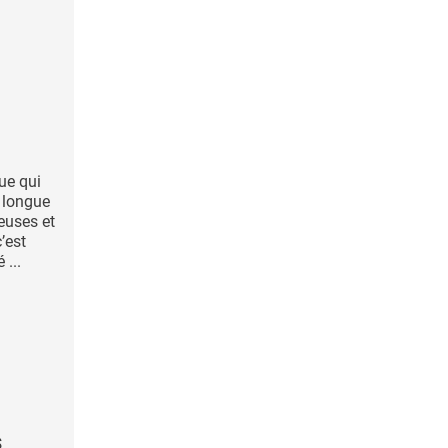
que qui
 longue
euses et
c’est
 ...
s