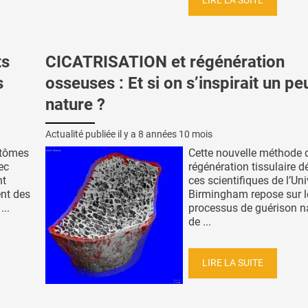
LIRE LA SUITE
ts
CICATRISATION et régénération
s
osseuses : Et si on s’inspirait un pe
nature ?
Actualité publiée il y a
8 années 10 mois
ptômes
Cette nouvelle méthode 
ec
régénération tissulaire dé
nt
ces scientifiques de l’Uni
ent des
Birmingham repose sur l
...
processus de guérison na
de ...
LIRE LA SUITE