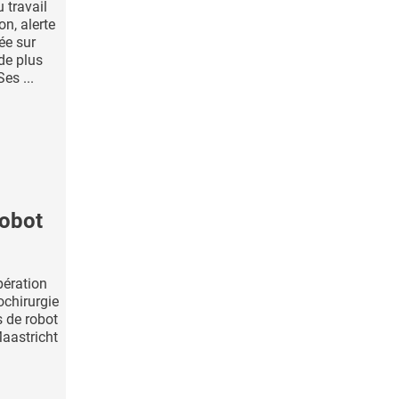
 travail
n, alerte
ée sur
de plus
es ...
robot
pération
chirurgie
s de robot
Maastricht