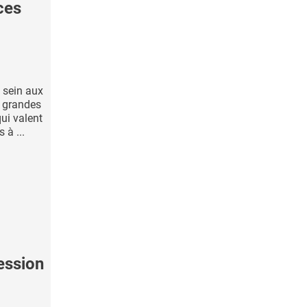
ces
 sein aux
e grandes
ui valent
 à ...
ession