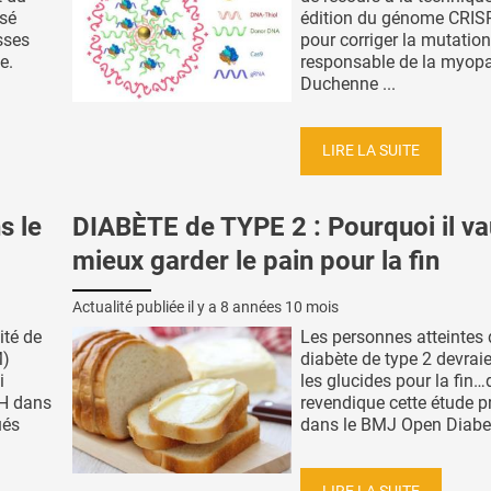
isé
édition du génome CRIS
sses
pour corriger la mutation
e.
responsable de la myopa
Duchenne ...
LIRE LA SUITE
s le
DIABÈTE de TYPE 2 : Pourquoi il va
mieux garder le pain pour la fin
Actualité publiée il y a
8 années 10 mois
ité de
Les personnes atteintes 
M)
diabète de type 2 devrai
i
les glucides pour la fin…
IH dans
revendique cette étude p
ués
dans le BMJ Open Diabet