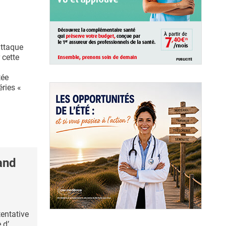
attaque
 cette
tée
ries «
and
tentative
 d’