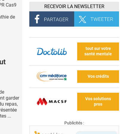
PR Cas9
RECEVOIR LA NEWSLETTER
thie de
tout sur votre
santé mentale
ut
Vos crédits
de
ent garder
Vos solutions
du repas,
pros
résentée
es ...
Publicités :