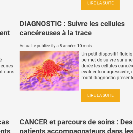
LIRE LA SUITE
DIAGNOSTIC : Suivre les cellules
ent
cancéreuses à la trace
Actualité publiée il y a
8 années 10 mois
Un petit dispositif fluidi
é
permet de suivre sur une
 jeunes
durée les cellules cancér
nt dans
évaluer leur agressivité, 
l’outil diagnostic présenté
LIRE LA SUITE
cas
CANCER et parcours de soins : Des
ents
patients accompagnateurs dans le