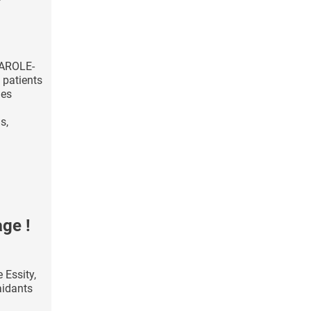
PAROLE-
e patients
les
s,
ge !
Essity,
aidants