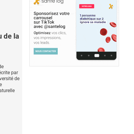
u de la
de
crite par
versité de
e
turelle