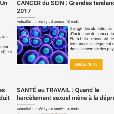
 Un
CANCER du SEIN : Grandes tendan
2017
Actualité publiée il y a
8 années 10 mois
Il s’agit des statistiques
d’incidence du cancer du
, mis
Etats-Unis, cependant d
tendances se dégagent q
estern
dans l’ensemble des pays
nd) est
..
LIRE LA SUITE
es
SANTÉ au TRAVAIL : Quand le
duit
harcèlement sexuel mène à la dépr
Actualité publiée il y a
8 années 10 mois