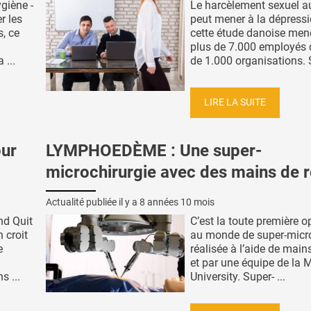
ygiène -
Le harcèlement sexuel au
r les
peut mener à la dépressio
, ce
cette étude danoise men
plus de 7.000 employés 
 ...
de 1.000 organisations. S
LIRE LA SUITE
ur
LYMPHOEDÈME : Une super-
microchirurgie avec des mains de 
Actualité publiée il y a
8 années 10 mois
and Quit
C’est la toute première o
n croit
au monde de super-micro
e
réalisée à l’aide de main
et par une équipe de la 
s ...
University. Super- ...