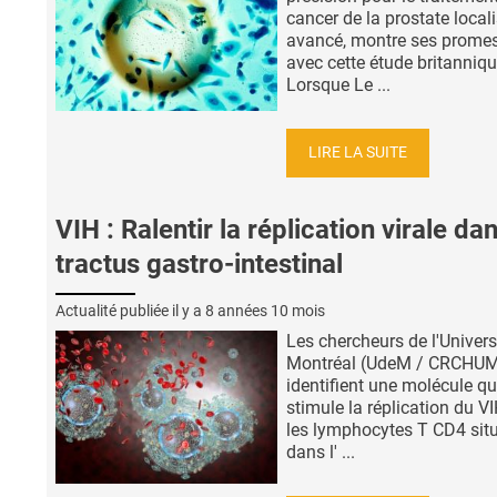
cancer de la prostate local
avancé, montre ses prome
avec cette étude britanniqu
Lorsque Le ...
LIRE LA SUITE
VIH : Ralentir la réplication virale dan
tractus gastro-intestinal
Actualité publiée il y a
8 années 10 mois
Les chercheurs de l'Univers
Montréal (UdeM / CRCHU
identifient une molécule qu
stimule la réplication du V
les lymphocytes T CD4 sit
dans l' ...