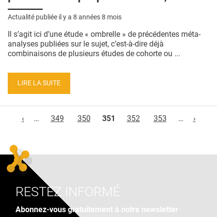
Actualité publiée il y a
8 années 8 mois
Il s’agit ici d’une étude « ombrelle » de précédentes méta-
analyses publiées sur le sujet, c’est-à-dire déjà
combinaisons de plusieurs études de cohorte ou ...
LIRE LA SUITE
Pages
‹
…
349
350
351
352
353
…
›
RESTEZ INFORMÉ
Abonnez-vous gratuitement à notre newsletter