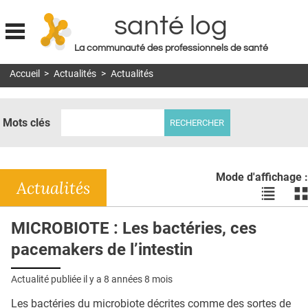
santé log
La communauté des professionnels de santé
Jump to navigation
Accueil
>
Actualités
>
Actualités
MON COMPTE
ABONNEMENT
Mots clés
S'ABONNER À LA REVUE SOIN À DOMICILE
ACTUS
Mode d'affichage :
DOSSIERS
Actualités
Voir
Vo
les
le
RÉSEAUX
actualité
ac
MICROBIOTE : Les bactéries, ces
en
en
E-REVUE SAD
pacemakers de l’intestin
liste
bl
THÉMA
Actualité publiée il y a
8 années 8 mois
L'APP
Les bactéries du microbiote décrites comme des sortes de