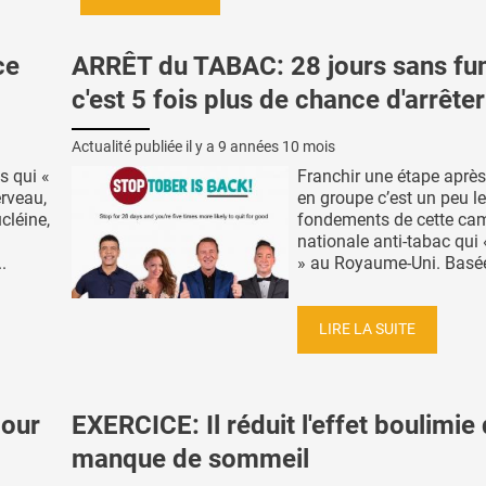
ce
ARRÊT du TABAC: 28 jours sans fu
c'est 5 fois plus de chance d'arrêter
Actualité publiée il y a
9 années 10 mois
s qui «
Franchir une étape après 
erveau,
en groupe c’est un peu l
cléine,
fondements de cette c
nationale anti-tabac qui
.
» au Royaume-Uni. Basée 
LIRE LA SUITE
jour
EXERCICE: Il réduit l'effet boulimie
manque de sommeil