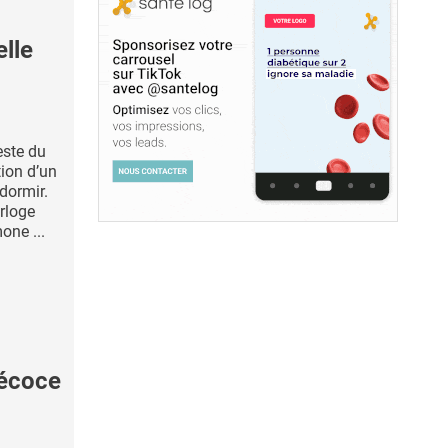
lle
este du
ion d’un
dormir.
orloge
one ...
écoce