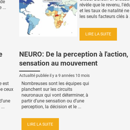
 de
révèle que le revenu, l'éd
 ...
et les taux de natalité n
les seuls facteurs clés à .
LIRE LA SUITE
e
NEURO: De la perception à l'action, 
sensation au mouvement
Actualité publiée il y a
9 années 10 mois
e est
Nombreuses sont les équipes qui
de ceux
planchent sur les circuits
neuronaux qui vont déterminer, à
 d’une
partir d’une sensation ou d’une
...
perception, la décision et le ...
LIRE LA SUITE