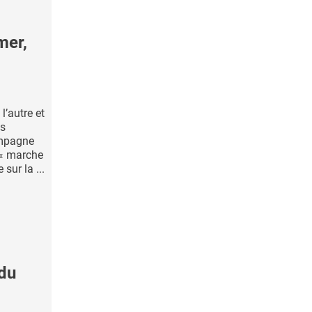
mer,
l’autre et
es
ampagne
 « marche
sur la ...
 du