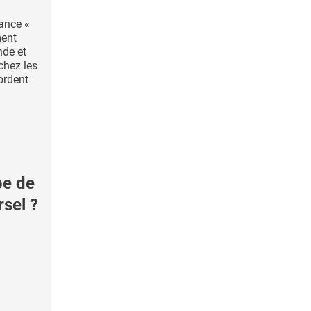
ance «
ment
de et
chez les
ordent
pe de
sel ?