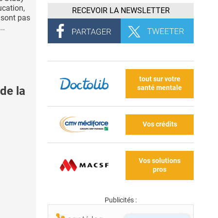
ucation,
RECEVOIR LA NEWSLETTER
e sont pas
..
tout sur votre
santé mentale
de la
Vos crédits
Vos solutions
pros
Publicités :