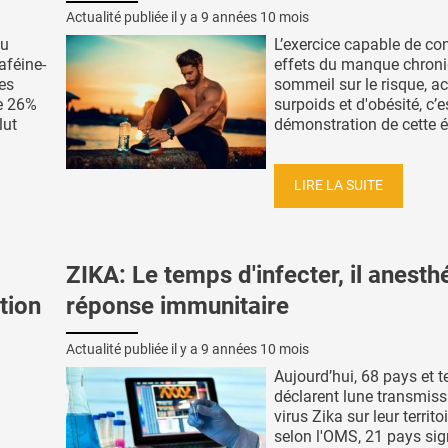
Actualité publiée il y a
9 années 10 mois
ou
L’exercice capable de con
aféine-
effets du manque chron
es
sommeil sur le risque, ac
e 26%
surpoids et d'obésité, c’e
lut
démonstration de cette éq
LIRE LA SUITE
ZIKA: Le temps d'infecter, il anesthé
tion
réponse immunitaire
Actualité publiée il y a
9 années 10 mois
Aujourd’hui, 68 pays et te
déclarent lune transmiss
virus Zika sur leur territoi
selon l'OMS, 21 pays sig