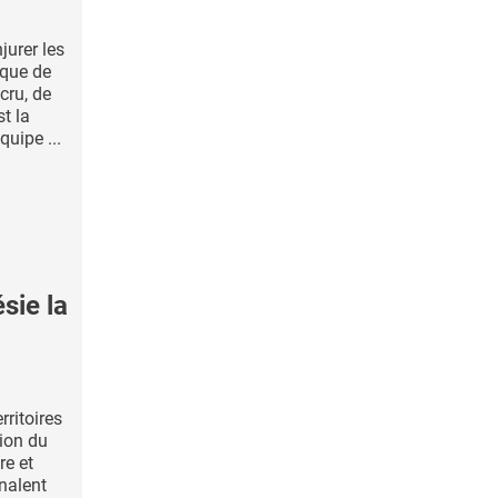
jurer les
ique de
cru, de
st la
uipe ...
sie la
rritoires
ion du
re et
nalent