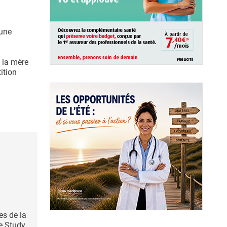
 une
e la mère
tition
es de la
e Study