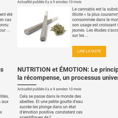
Actualité publiée il y a
9 années 10 mois
Le cannabis est la subst
ent été
illicite » la plus couram
 en cas
consommée dans le mon
connu
son usage est croissant 
ur ...
jeunes. Les études s’acc
sur les ...
LIRE LA SUITE
ns
NUTRITION et ÉMOTION: Le princi
la récompense, un processus univer
Actualité publiée il y a
9 années 10 mois
lités,
Cela se passe dans le monde des
s aux
abeilles. Et une petite goutte d'eau
sucrée les plonge dans un état
ux
d'émotion positive, constatent ces
scientifiques de l' ...