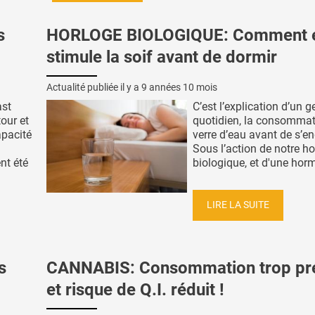
s
HORLOGE BIOLOGIQUE: Comment e
stimule la soif avant de dormir
Actualité publiée il y a
9 années 10 mois
ast
C’est l’explication d’un g
our et
quotidien, la consommat
pacité
verre d’eau avant de s’en
Sous l’action de notre h
nt été
biologique, et d'une horm
LIRE LA SUITE
s
CANNABIS: Consommation trop pr
et risque de Q.I. réduit !