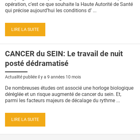
QUI SOMMES-NOUS ?
opération, c’est ce que souhaite la Haute Autorité de Santé
qui précise aujourd’hui les conditions d’ ...
PUBLICITÉ
CONDITIONS GÉNÉRALES
LIRE LA SUITE
CONTACT
CANCER du SEIN: Le travail de nuit
CRÉDITS
posté dédramatisé
Actualité publiée il y a
9 années 10 mois
De nombreuses études ont associé une horloge biologique
déréglée et un risque augmenté de cancer du sein. Et,
parmi les facteurs majeurs de décalage du rythme ...
LIRE LA SUITE