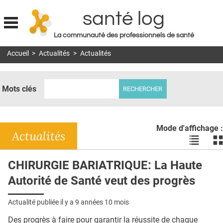
santé log
La communauté des professionnels de santé
Jump to navigation
Accueil
>
Actualités
>
Actualités
MON COMPTE
ABONNEMENT
Mots clés
S'ABONNER À LA REVUE SOIN À DOMICILE
ACTUS
Mode d'affichage :
DOSSIERS
Actualités
Voir
Vo
les
le
RÉSEAUX
actualité
ac
CHIRURGIE BARIATRIQUE: La Haute
en
en
E-REVUE SAD
Autorité de Santé veut des progrès
liste
bl
THÉMA
Actualité publiée il y a
9 années 10 mois
L'APP
Des progrès à faire pour garantir la réussite de chaque