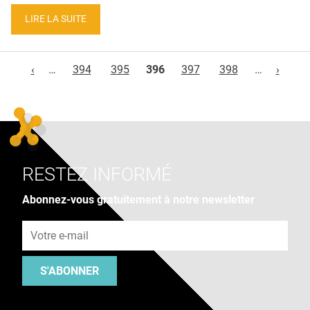
LIRE LA SUITE
Pages
‹
…
394
395
396
397
398
…
›
RESTEZ INFORMÉ
Abonnez-vous gratuitement à notre newsletter
Adresse e-mail
S'ABONNER