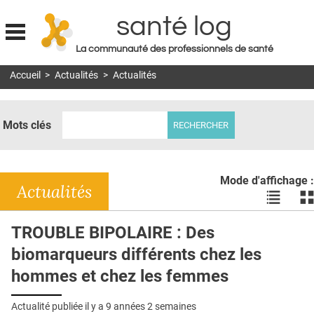
santé log
La communauté des professionnels de santé
Jump to navigation
Accueil
>
Actualités
>
Actualités
MON COMPTE
ABONNEMENT
Mots clés
S'ABONNER À LA REVUE SOIN À DOMICILE
ACTUS
Mode d'affichage :
DOSSIERS
Actualités
Voir
Vo
les
le
RÉSEAUX
actualité
ac
TROUBLE BIPOLAIRE : Des
en
en
E-REVUE SAD
biomarqueurs différents chez les
liste
bl
THÉMA
hommes et chez les femmes
L'APP
Actualité publiée il y a
9 années 2 semaines