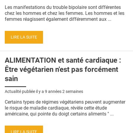
QUI SOMMES-NOUS ?
Les manifestations du trouble bipolaire sont différentes
chez les hommes et chez les femmes. Les hommes et les
PUBLICITÉ
femmes réagissent également différemment aux ...
CONDITIONS GÉNÉRALES
LIRE LA SUITE
CONTACT
CRÉDITS
ALIMENTATION et santé cardiaque :
Être végétarien n'est pas forcément
sain
Actualité publiée il y a
9 années 2 semaines
Certains types de régimes végétariens peuvent augmenter
le risque de maladie cardiaque, révèle cette étude
américaine, qui pointe du doigt certains aliments " ...
LIRE LA SUITE