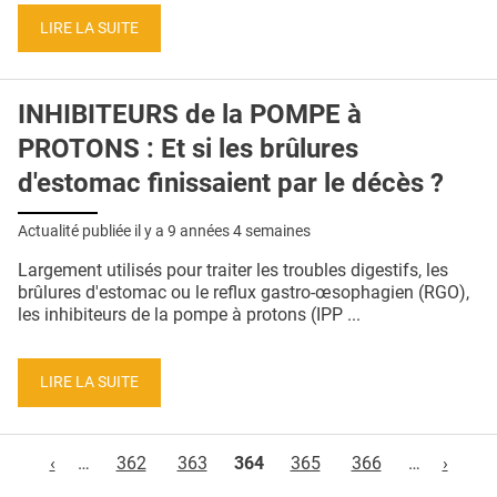
LIRE LA SUITE
INHIBITEURS de la POMPE à
PROTONS : Et si les brûlures
d'estomac finissaient par le décès ?
Actualité publiée il y a
9 années 4 semaines
Largement utilisés pour traiter les troubles digestifs, les
brûlures d'estomac ou le reflux gastro-œsophagien (RGO),
les inhibiteurs de la pompe à protons (IPP ...
LIRE LA SUITE
Pages
‹
…
362
363
364
365
366
…
›