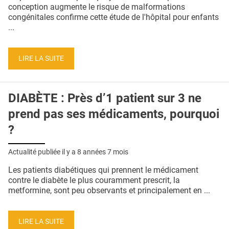
QUI SOMMES-NOUS ?
conception augmente le risque de malformations
congénitales confirme cette étude de l'hôpital pour enfants
PUBLICITÉ
...
CONDITIONS GÉNÉRALES
LIRE LA SUITE
CONTACT
CRÉDITS
DIABÈTE : Près d’1 patient sur 3 ne
prend pas ses médicaments, pourquoi
?
Actualité publiée il y a
8 années 7 mois
Les patients diabétiques qui prennent le médicament
contre le diabète le plus couramment prescrit, la
metformine, sont peu observants et principalement en ...
LIRE LA SUITE