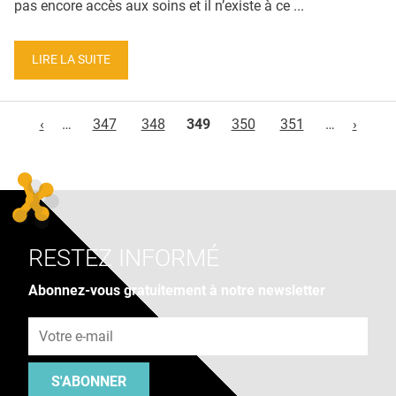
pas encore accès aux soins et il n’existe à ce ...
LIRE LA SUITE
Pages
‹
…
347
348
349
350
351
…
›
RESTEZ INFORMÉ
Abonnez-vous gratuitement à notre newsletter
Adresse e-mail
S'ABONNER