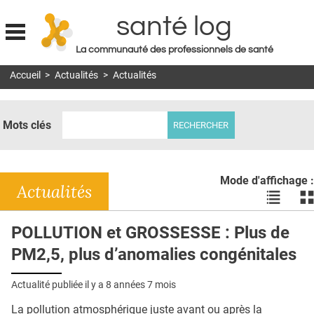
santé log
La communauté des professionnels de santé
Jump to navigation
Accueil
>
Actualités
>
Actualités
MON COMPTE
ABONNEMENT
Mots clés
S'ABONNER À LA REVUE SOIN À DOMICILE
ACTUS
Mode d'affichage :
DOSSIERS
Actualités
Voir
Vo
les
le
RÉSEAUX
actualité
ac
POLLUTION et GROSSESSE : Plus de
en
en
E-REVUE SAD
PM2,5, plus d’anomalies congénitales
liste
bl
THÉMA
Actualité publiée il y a
8 années 7 mois
L'APP
La pollution atmosphérique juste avant ou après la