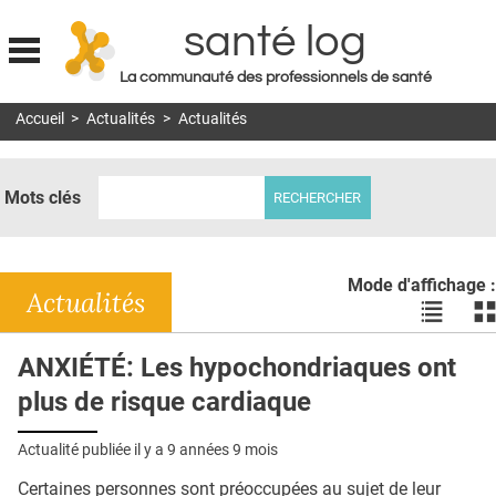
santé log
La communauté des professionnels de santé
Jump to navigation
Accueil
>
Actualités
>
Actualités
MON COMPTE
ABONNEMENT
Mots clés
S'ABONNER À LA REVUE SOIN À DOMICILE
ACTUS
Mode d'affichage :
DOSSIERS
Actualités
Voir
Vo
les
le
RÉSEAUX
actualité
ac
ANXIÉTÉ: Les hypochondriaques ont
en
en
E-REVUE SAD
plus de risque cardiaque
liste
bl
THÉMA
Actualité publiée il y a
9 années 9 mois
L'APP
Certaines personnes sont préoccupées au sujet de leur