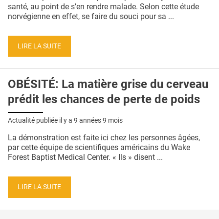
QUI SOMMES-NOUS ?
santé, au point de s’en rendre malade. Selon cette étude
norvégienne en effet, se faire du souci pour sa ...
PUBLICITÉ
CONDITIONS GÉNÉRALES
LIRE LA SUITE
CONTACT
OBÉSITÉ: La matière grise du cerveau
CRÉDITS
prédit les chances de perte de poids
Actualité publiée il y a
9 années 9 mois
La démonstration est faite ici chez les personnes âgées,
par cette équipe de scientifiques américains du Wake
Forest Baptist Medical Center. « Ils » disent ...
LIRE LA SUITE