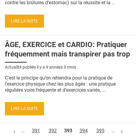
contre les brûlures d’estomac) sur la réussite et la ...
LIRE LA SUITE
ÂGE, EXERCICE et CARDIO: Pratiquer
fréquemment mais transpirer pas trop
Actualité publiée il y a
9 années 9 mois
C’est le principe qu’on retiendra pour la pratique de
l’exercice physique chez les plus âgés : une pratique
régulière voire fréquente et d’exercices variés, ...
LIRE LA SUITE
Pages
‹
…
391
392
393
394
395
…
›