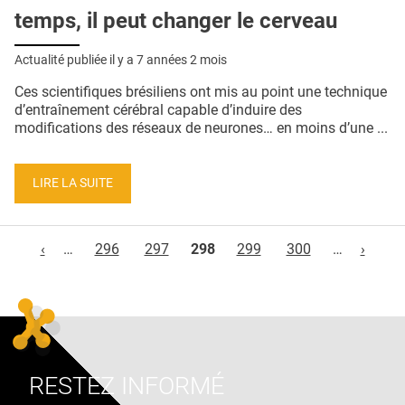
temps, il peut changer le cerveau
Actualité publiée il y a
7 années 2 mois
Ces scientifiques brésiliens ont mis au point une technique
d’entraînement cérébral capable d’induire des
modifications des réseaux de neurones… en moins d’une ...
LIRE LA SUITE
Pages
‹
…
296
297
298
299
300
…
›
RESTEZ INFORMÉ