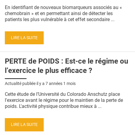
QUI SOMMES-NOUS ?
En identifiant de nouveaux biomarqueurs associés au «
chemobrain » et en permettant ainsi de détecter les
PUBLICITÉ
patients les plus vulnérable à cet effet secondaire ...
CONDITIONS GÉNÉRALES
LIRE LA SUITE
CONTACT
CRÉDITS
PERTE de POIDS : Est-ce le régime ou
l’exercice le plus efficace ?
Actualité publiée il y a
7 années 1 mois
Cette étude de l’Université du Colorado Anschutz place
l'exercice avant le régime pour le maintien de la perte de
poids. L'activité physique contribue mieux à ...
LIRE LA SUITE