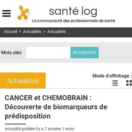
santé log
La communauté des professionnels de santé
Jump to navigation
Accueil
>
Actualités
>
Actualités
MON COMPTE
ABONNEMENT
Mots clés
S'ABONNER À LA REVUE SOIN À DOMICILE
ACTUS
Mode d'affichage :
DOSSIERS
Actualités
Voir
Vo
les
le
RÉSEAUX
actualité
ac
CANCER et CHEMOBRAIN :
en
en
E-REVUE SAD
Découverte de biomarqueurs de
liste
bl
THÉMA
prédisposition
L'APP
Actualité publiée il y a
7 années 1 mois