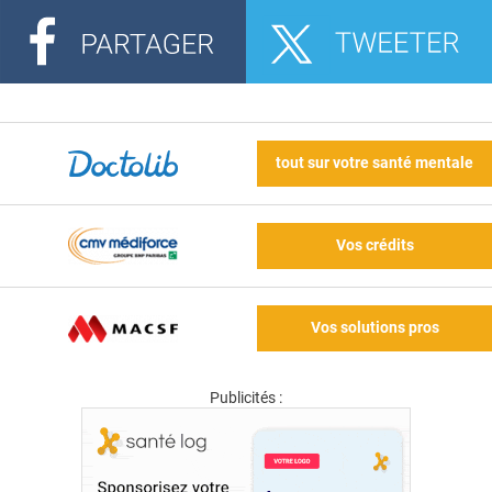
tout sur votre santé mentale
Vos crédits
Vos solutions pros
Publicités :