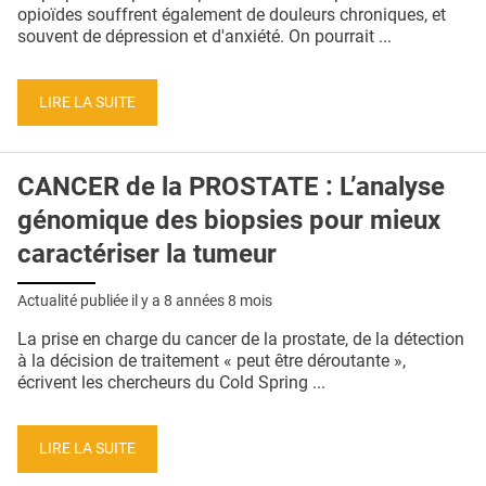
QUI SOMMES-NOUS ?
opioïdes souffrent également de douleurs chroniques, et
souvent de dépression et d'anxiété. On pourrait ...
PUBLICITÉ
CONDITIONS GÉNÉRALES
LIRE LA SUITE
CONTACT
CANCER de la PROSTATE : L’analyse
CRÉDITS
génomique des biopsies pour mieux
caractériser la tumeur
Actualité publiée il y a
8 années 8 mois
La prise en charge du cancer de la prostate, de la détection
à la décision de traitement « peut être déroutante »,
écrivent les chercheurs du Cold Spring ...
LIRE LA SUITE