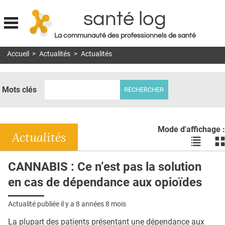
santé log
La communauté des professionnels de santé
Jump to navigation
Accueil
>
Actualités
>
Actualités
MON COMPTE
ABONNEMENT
Mots clés
S'ABONNER À LA REVUE SOIN À DOMICILE
ACTUS
Mode d'affichage :
DOSSIERS
Actualités
Voir
Vo
les
le
RÉSEAUX
actualité
ac
CANNABIS : Ce n’est pas la solution
en
en
E-REVUE SAD
en cas de dépendance aux opioïdes
liste
bl
THÉMA
Actualité publiée il y a
8 années 8 mois
L'APP
La plupart des patients présentant une dépendance aux