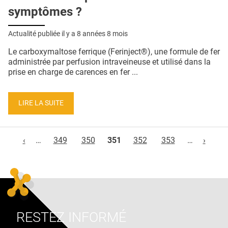
symptômes ?
Actualité publiée il y a
8 années 8 mois
Le carboxymaltose ferrique (Ferinject®), une formule de fer
administrée par perfusion intraveineuse et utilisé dans la
prise en charge de carences en fer ...
LIRE LA SUITE
Pages
‹
…
349
350
351
352
353
…
›
RESTEZ INFORMÉ