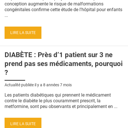
QUI SOMMES-NOUS ?
conception augmente le risque de malformations
congénitales confirme cette étude de l'hôpital pour enfants
PUBLICITÉ
...
CONDITIONS GÉNÉRALES
LIRE LA SUITE
CONTACT
CRÉDITS
DIABÈTE : Près d’1 patient sur 3 ne
prend pas ses médicaments, pourquoi
?
Actualité publiée il y a
8 années 7 mois
Les patients diabétiques qui prennent le médicament
contre le diabète le plus couramment prescrit, la
metformine, sont peu observants et principalement en ...
LIRE LA SUITE