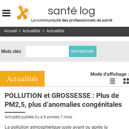
santé log
La communauté des professionnels de santé
Jump to navigation
Accueil
>
Actualités
>
Actualités
MON COMPTE
ABONNEMENT
Mots clés
S'ABONNER À LA REVUE SOIN À DOMICILE
ACTUS
Mode d'affichage :
DOSSIERS
Actualités
Voir
Vo
les
le
RÉSEAUX
actualité
ac
POLLUTION et GROSSESSE : Plus de
en
en
E-REVUE SAD
PM2,5, plus d’anomalies congénitales
liste
bl
THÉMA
Actualité publiée il y a
8 années 7 mois
L'APP
La pollution atmosphérique juste avant ou après la