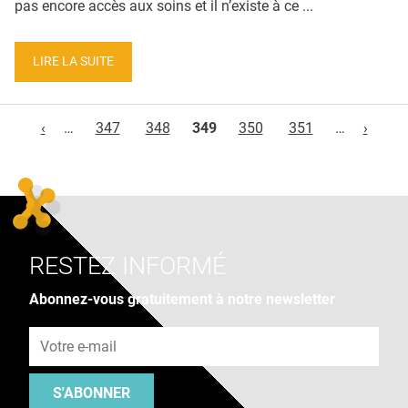
pas encore accès aux soins et il n’existe à ce ...
LIRE LA SUITE
Pages
‹
…
347
348
349
350
351
…
›
RESTEZ INFORMÉ
Abonnez-vous gratuitement à notre newsletter
Adresse e-mail
S'ABONNER