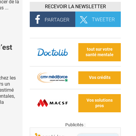
ncer de la
RECEVOIR LA NEWSLETTER
s ...
’est
tout sur votre
santé mentale
Vos crédits
hez les
rs un
estimé
ntales,
Vos solutions
la
pros
Publicités :