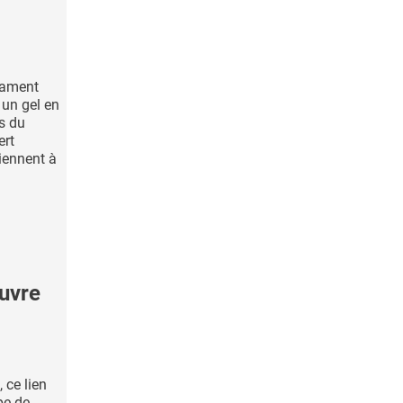
cament
 un gel en
rs du
ert
iennent à
uvre
 ce lien
pe de