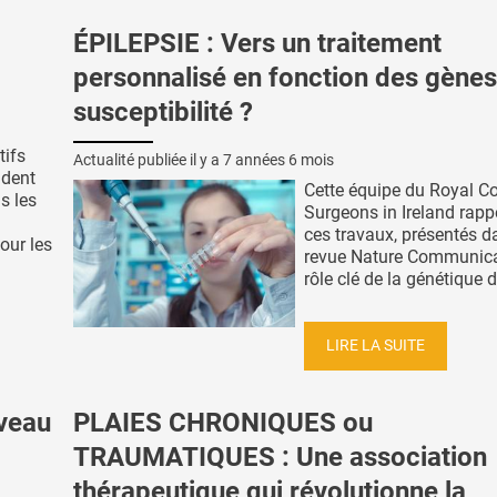
ÉPILEPSIE : Vers un traitement
personnalisé en fonction des gènes
susceptibilité ?
tifs
Actualité publiée il y a
7 années 6 mois
ident
Cette équipe du Royal Co
s les
Surgeons in Ireland rapp
ces travaux, présentés d
our les
revue Nature Communicat
rôle clé de la génétique d
LIRE LA SUITE
rveau
PLAIES CHRONIQUES ou
TRAUMATIQUES : Une association
thérapeutique qui révolutionne la