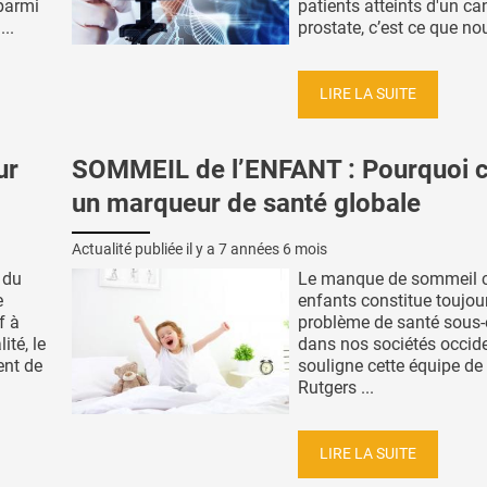
 parmi
patients atteints d'un ca
..
prostate, c’est ce que nou
LIRE LA SUITE
ur
SOMMEIL de l’ENFANT : Pourquoi c
un marqueur de santé globale
Actualité publiée il y a
7 années 6 mois
 du
Le manque de sommeil c
e
enfants constitue toujou
f à
problème de santé sous-
ité, le
dans nos sociétés occide
ent de
souligne cette équipe de 
Rutgers ...
LIRE LA SUITE