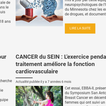
ale de
neuropsychologues de l'U
ans le
du Minnesota chez les e
puis
de drogues, et documenté 
 18 ans
LIRE LA SUITE
our
CANCER du SEIN : L'exercice penda
traitement améliore la fonction
cardiovasculaire
echerche
Actualité publiée il y a
7 années 6 mois
Cet essai, EBBA-II, présen
ie
du Symposium San Anto
Breast Cancer en décemb
quipe
femmes qui ont suivi un