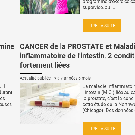
programme d'exercice ca
supervisé, au ...
LIRE LA SUITE
mine
CANCER de la PROSTATE et Malad
inflammatoire de l'intestin, 2 condi
fortement liées
Actualité publiée il y a
7 années 6 mois
’il
La maladie inflammatoir
durant
l'intestin (MICI) liée au 
mes
la prostate, c’est la conc
meuses
cette étude de la Northw
(Chicago). Des données q
LIRE LA SUITE