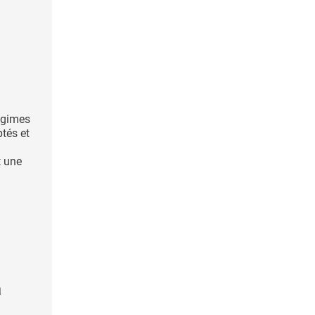
régimes
tés et
t une
a