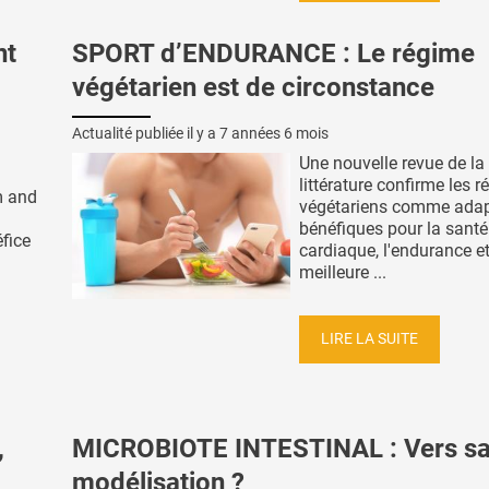
nt
SPORT d’ENDURANCE : Le régime
végétarien est de circonstance
Actualité publiée il y a
7 années 6 mois
Une nouvelle revue de la
littérature confirme les 
m and
végétariens comme adap
)
bénéfiques pour la santé
fice
cardiaque, l'endurance e
meilleure ...
LIRE LA SUITE
,
MICROBIOTE INTESTINAL : Vers s
modélisation ?