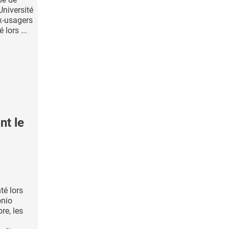
niversité
x-usagers
lors ...
nt le
té lors
nio
re, les