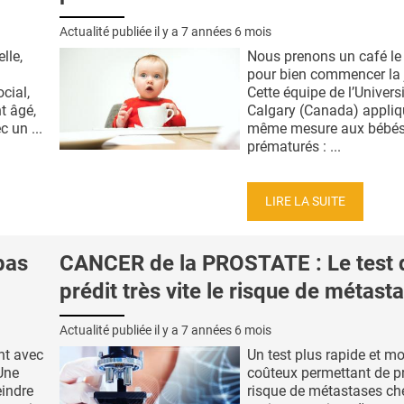
Actualité publiée il y a
7 années 6 mois
lle,
Nous prenons un café le
pour bien commencer la 
cial,
Cette équipe de l’Univers
nt âgé,
Calgary (Canada) appliq
 un ...
même mesure aux bébé
prématurés : ...
LIRE LA SUITE
pas
CANCER de la PROSTATE : Le test 
prédit très vite le risque de métast
Actualité publiée il y a
7 années 6 mois
nt avec
Un test plus rapide et m
Une
coûteux permettant de pr
eindre
risque de métastases ch