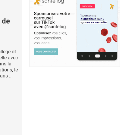
 de
llege of
elle avec
ans la
ions, le
ans ...