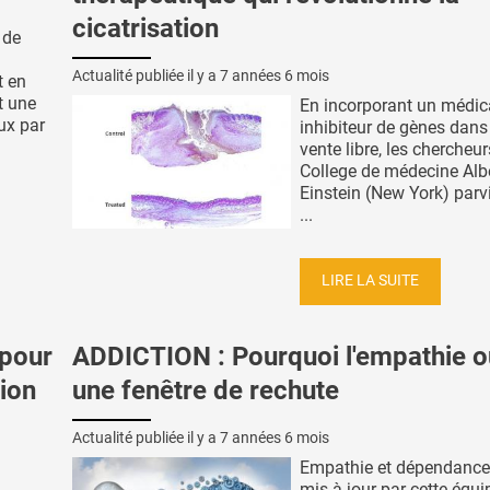
cicatrisation
 de
Actualité publiée il y a
7 années 6 mois
t en
it une
En incorporant un médi
ux par
inhibiteur de gènes dans
vente libre, les chercheu
College de médecine Alb
Einstein (New York) parv
...
LIRE LA SUITE
pour
ADDICTION : Pourquoi l'empathie o
sion
une fenêtre de rechute
Actualité publiée il y a
7 années 6 mois
Empathie et dépendance,
mis à jour par cette équi