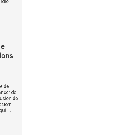
rdio
ie
tions
e de
cancer de
lusion de
estern
ui ...