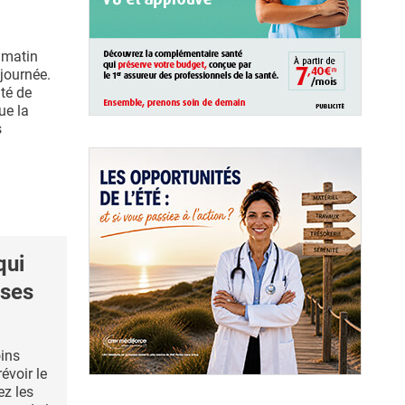
 matin
journée.
ité de
ue la
s
qui
ases
oins
évoir le
ez les