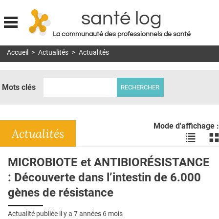
santé log
La communauté des professionnels de santé
Jump to navigation
Accueil
>
Actualités
>
Actualités
MON COMPTE
ABONNEMENT
Mots clés
S'ABONNER À LA REVUE SOIN À DOMICILE
ACTUS
Mode d'affichage :
DOSSIERS
Actualités
Voir
Vo
les
le
RÉSEAUX
actualité
ac
MICROBIOTE et ANTIBIORÉSISTANCE
en
en
E-REVUE SAD
: Découverte dans l’intestin de 6.000
liste
bl
THÉMA
gènes de résistance
L'APP
Actualité publiée il y a
7 années 6 mois