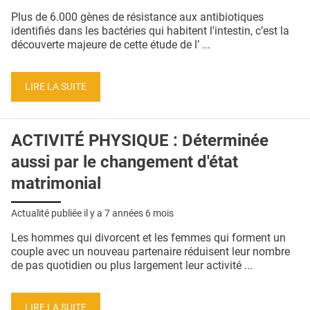
QUI SOMMES-NOUS ?
Plus de 6.000 gènes de résistance aux antibiotiques
identifiés dans les bactéries qui habitent l'intestin, c’est la
PUBLICITÉ
découverte majeure de cette étude de l’ ...
CONDITIONS GÉNÉRALES
LIRE LA SUITE
CONTACT
CRÉDITS
ACTIVITÉ PHYSIQUE : Déterminée
aussi par le changement d'état
matrimonial
Actualité publiée il y a
7 années 6 mois
Les hommes qui divorcent et les femmes qui forment un
couple avec un nouveau partenaire réduisent leur nombre
de pas quotidien ou plus largement leur activité ...
LIRE LA SUITE