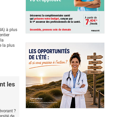
(IA) à plus
ntier
 la
e la plus
nt les
évorant ?
rsité de