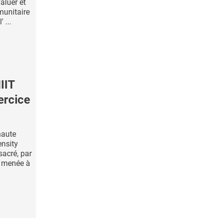
aluer et
munitaire
 ...
IIT
ercice
haute
ensity
sacré, par
, menée à