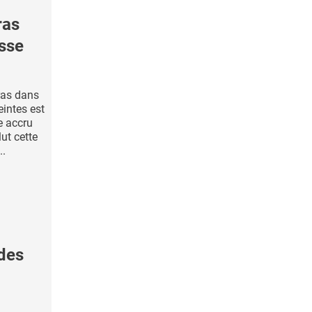
ras
esse
ras dans
intes est
e accru
lut cette
..
des