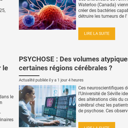
Waterloo (Canada) vienn
25,
créer des bactéries capa
détruire les tumeurs de l' 
LIRE LA SUITE
PSYCHOSE : Des volumes atypique
 le
certaines régions cérébrales ?
Actualité publiée il y a
1 jour 4 heures
Ces neuroscientifiques d
l’Université de Séville ide
 dans le
des altérations clés du c
on
cérébral chez les patient
de psychose. Ces observa
r
inaires