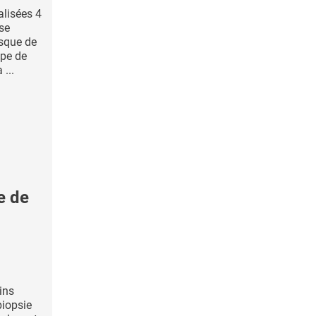
alisées 4
se
isque de
ipe de
...
e de
ins
biopsie