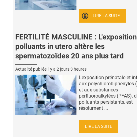
LIRE LA SUITE
FERTILITÉ MASCULINE : L'exposition
polluants in utero altère les
spermatozoïdes 20 ans plus tard
Actualité publiée il y a
2 jours 3 heures
L'exposition prénatale et in
aux polychlorobiphényles 
et aux substances
perfluoroalkylées (PFAS), 
polluants persistants, est
résolument ...
LIRE LA SUITE