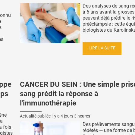
Des analyses de sang ré
à 6 ans avant la grosses
connu
peuvent déjà prédire le r
e
prééclampsie : cette équ
s
biologistes du Karolinska 
es
LIRE LA SUITE
appe
CANCER DU SEIN : Une simple pris
mps
sang prédit la réponse à
l'immunothérapie
ène
Actualité publiée il y a
4 jours 3 heures
la
Des prélèvements sangu
 fois ,
répétés — une forme de 
ogistes