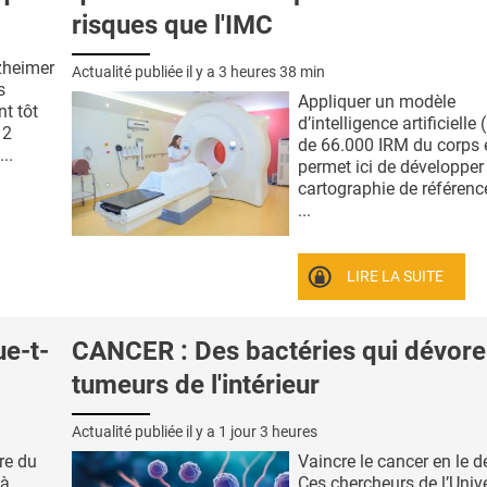
risques que l'IMC
lzheimer
Actualité publiée il y a
3 heures 38 min
s
Appliquer un modèle
nt tôt
d’intelligence artificielle 
 2
de 66.000 IRM du corps e
..
permet ici de développer
cartographie de référenc
...
LIRE LA SUITE
ue-t-
CANCER : Des bactéries qui dévore
tumeurs de l'intérieur
Actualité publiée il y a
1 jour 3 heures
ire du
Vaincre le cancer en le d
 à
Ces chercheurs de l’Unive