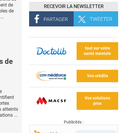
ent de
RECEVOIR LA NEWSLETTER
bles de
...
tout sur votre
santé mentale
s de
Vos crédits
e
ntifient
Vos solutions
ortex
pros
s atteints
tions ...
Publicités :