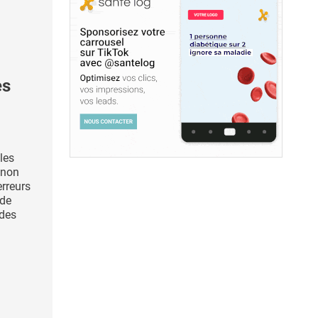
es
les
 non
erreurs
 de
 des