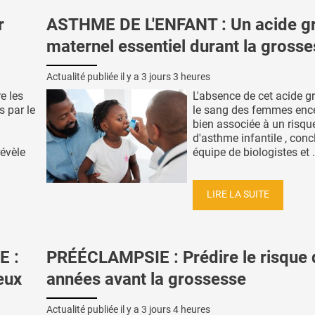
r
ASTHME DE L'ENFANT : Un acide g
maternel essentiel durant la gross
Actualité publiée il y a
3 jours 3 heures
e les
L'absence de cet acide g
s par le
le sang des femmes ence
bien associée à un risqu
d'asthme infantile , conc
révèle
équipe de biologistes et .
LIRE LA SUITE
E :
PRÉÉCLAMPSIE : Prédire le risque 
ieux
années avant la grossesse
Actualité publiée il y a
3 jours 4 heures