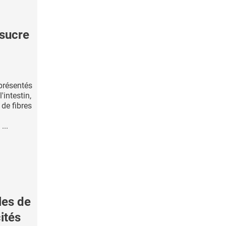
sucre
présentés
intestin,
de fibres
...
les de
ités