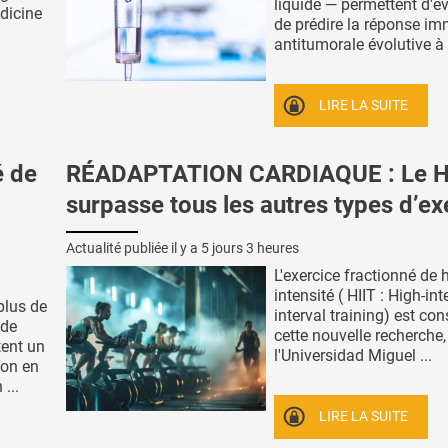
liquide — permettent d'év
dicine
de prédire la réponse im
antitumorale évolutive à l'
LIRE LA SUITE
é de
RÉADAPTATION CARDIAQUE : Le H
surpasse tous les autres types d’ex
Actualité publiée il y a
5 jours 3 heures
L'exercice fractionné de 
intensité ( HIIT : High-int
plus de
interval training) est con
 de
cette nouvelle recherche
tent un
l'Universidad Miguel ...
ion en
...
LIRE LA SUITE