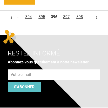
Pages
‹
…
394
395
396
397
398
…
›
RESTEZ INFORMÉ
Abonnez-vous gratuitement à notre newsletter
Adresse e-mail
S'ABONNER