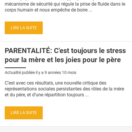
QUI SOMMES-NOUS ?
mécanisme de sécurité qui régule la prise de fluide dans le
corps humain et nous empêche de boire ...
PUBLICITÉ
CONDITIONS GÉNÉRALES
LIRE LA SUITE
CONTACT
PARENTALITÉ: C'est toujours le stress
CRÉDITS
pour la mère et les joies pour le père
Actualité publiée il y a
9 années 10 mois
C’est avec ces résultats, une nouvelle critique des
représentations sociales persistantes des rôles de la mère
et du père, et d’une répartition toujours ...
LIRE LA SUITE