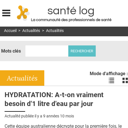
santé log
La communauté des professionnels de santé
Jump to navigation
Accueil
>
Actualités
>
Actualités
MON COMPTE
ABONNEMENT
Mots clés
S'ABONNER À LA REVUE SOIN À DOMICILE
ACTUS
Mode d'affichage :
DOSSIERS
Actualités
Voir
Vo
les
le
RÉSEAUX
actualité
ac
HYDRATATION: A-t-on vraiment
en
en
E-REVUE SAD
besoin d'1 litre d'eau par jour
liste
bl
THÉMA
Actualité publiée il y a
9 années 10 mois
L'APP
Cette équipe australienne décrypte pour la première fois, le