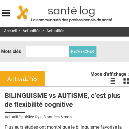
santé log
La communauté des professionnels de santé
Jump to navigation
Accueil
>
Actualités
>
Actualités
MON COMPTE
ABONNEMENT
Mots clés
S'ABONNER À LA REVUE SOIN À DOMICILE
ACTUS
Mode d'affichage :
DOSSIERS
Actualités
Voir
Vo
les
le
RÉSEAUX
actualité
ac
BILINGUISME vs AUTISME, c’est plus
en
en
E-REVUE SAD
de flexibilité cognitive
liste
bl
THÉMA
Actualité publiée il y a
8 années 6 mois
L'APP
Plusieurs études ont montré que le bilinguisme favorise la