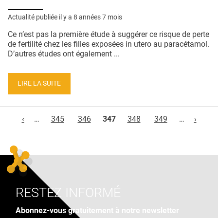
Actualité publiée il y a
8 années 7 mois
Ce n’est pas la première étude à suggérer ce risque de perte
de fertilité chez les filles exposées in utero au paracétamol.
D’autres études ont également ...
LIRE LA SUITE
Pages
‹
…
345
346
347
348
349
…
›
RESTEZ INFORMÉ
Abonnez-vous gratuitement à notre newsletter