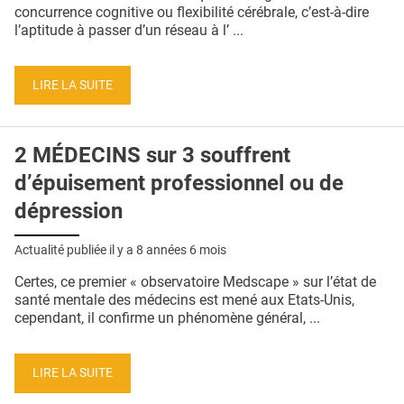
QUI SOMMES-NOUS ?
concurrence cognitive ou flexibilité cérébrale, c’est-à-dire
l’aptitude à passer d’un réseau à l’ ...
PUBLICITÉ
CONDITIONS GÉNÉRALES
LIRE LA SUITE
CONTACT
2 MÉDECINS sur 3 souffrent
CRÉDITS
d’épuisement professionnel ou de
dépression
Actualité publiée il y a
8 années 6 mois
Certes, ce premier « observatoire Medscape » sur l’état de
santé mentale des médecins est mené aux Etats-Unis,
cependant, il confirme un phénomène général, ...
LIRE LA SUITE