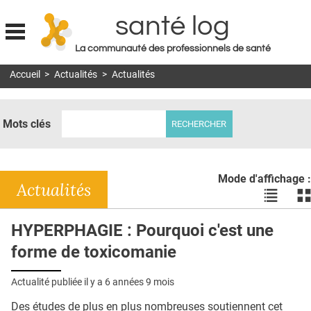
santé log
La communauté des professionnels de santé
Jump to navigation
Accueil
>
Actualités
>
Actualités
MON COMPTE
ABONNEMENT
Mots clés
S'ABONNER À LA REVUE SOIN À DOMICILE
ACTUS
Mode d'affichage :
DOSSIERS
Actualités
Voir
Vo
les
le
RÉSEAUX
actualité
ac
HYPERPHAGIE : Pourquoi c'est une
en
en
E-REVUE SAD
forme de toxicomanie
liste
bl
THÉMA
Actualité publiée il y a
6 années 9 mois
L'APP
Des études de plus en plus nombreuses soutiennent cet