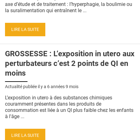
QUI SOMMES-NOUS ?
axe d’étude et de traitement : l’hyperphagie, la boulimie ou
la suralimentation qui entraînent le ...
PUBLICITÉ
CONDITIONS GÉNÉRALES
LIRE LA SUITE
CONTACT
GROSSESSE : L’exposition in utero aux
CRÉDITS
perturbateurs c’est 2 points de QI en
moins
Actualité publiée il y a
6 années 9 mois
L’exposition in utero à des substances chimiques
couramment présentes dans les produits de
consommation est liée à un QI plus faible chez les enfants
à l'âge ...
LIRE LA SUITE