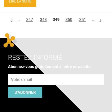
LIRE LA SUITE
Pages
‹
…
347
348
349
350
351
…
›
RESTEZ INFORMÉ
Abonnez-vous gratuitement à notre newsletter
Adresse e-mail
S'ABONNER