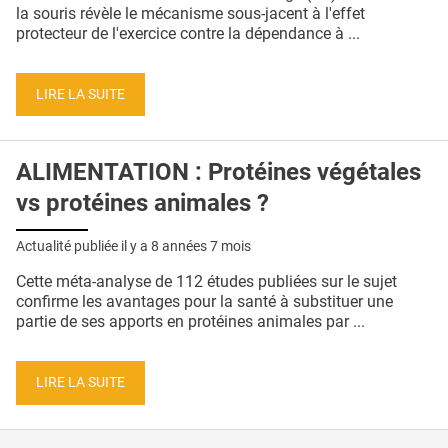
QUI SOMMES-NOUS ?
la souris révèle le mécanisme sous-jacent à l'effet
protecteur de l'exercice contre la dépendance à ...
PUBLICITÉ
CONDITIONS GÉNÉRALES
LIRE LA SUITE
CONTACT
ALIMENTATION : Protéines végétales
CRÉDITS
vs protéines animales ?
Actualité publiée il y a
8 années 7 mois
Cette méta-analyse de 112 études publiées sur le sujet
confirme les avantages pour la santé à substituer une
partie de ses apports en protéines animales par ...
LIRE LA SUITE