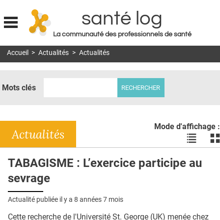
santé log
La communauté des professionnels de santé
Jump to navigation
Accueil
>
Actualités
>
Actualités
MON COMPTE
ABONNEMENT
Mots clés
S'ABONNER À LA REVUE SOIN À DOMICILE
ACTUS
Mode d'affichage :
DOSSIERS
Actualités
Voir
Vo
les
le
RÉSEAUX
actualité
ac
TABAGISME : L’exercice participe au
en
en
E-REVUE SAD
sevrage
liste
bl
THÉMA
Actualité publiée il y a
8 années 7 mois
L'APP
Cette recherche de l'Université St. George (UK) menée chez