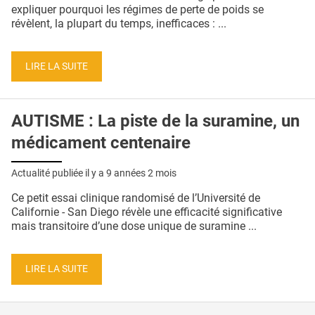
QUI SOMMES-NOUS ?
expliquer pourquoi les régimes de perte de poids se
révèlent, la plupart du temps, inefficaces : ...
PUBLICITÉ
CONDITIONS GÉNÉRALES
LIRE LA SUITE
CONTACT
AUTISME : La piste de la suramine, un
CRÉDITS
médicament centenaire
Actualité publiée il y a
9 années 2 mois
Ce petit essai clinique randomisé de l’Université de
Californie - San Diego révèle une efficacité significative
mais transitoire d’une dose unique de suramine ...
LIRE LA SUITE