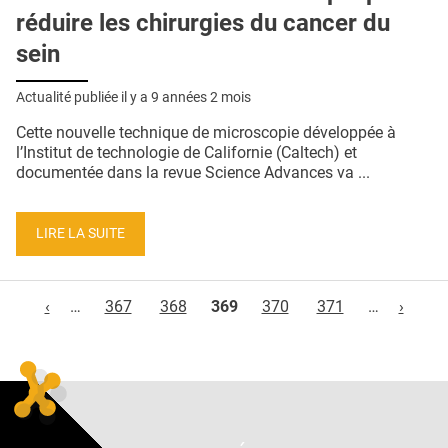
réduire les chirurgies du cancer du
sein
Actualité publiée il y a
9 années 2 mois
Cette nouvelle technique de microscopie développée à
l’Institut de technologie de Californie (Caltech) et
documentée dans la revue Science Advances va ...
LIRE LA SUITE
Pages
‹
…
367
368
369
370
371
…
›