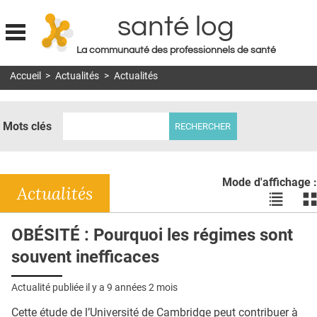
santé log
La communauté des professionnels de santé
Jump to navigation
Accueil
>
Actualités
>
Actualités
MON COMPTE
ABONNEMENT
Mots clés
S'ABONNER À LA REVUE SOIN À DOMICILE
ACTUS
Mode d'affichage :
DOSSIERS
Actualités
Voir
Vo
les
le
RÉSEAUX
actualité
ac
OBÉSITÉ : Pourquoi les régimes sont
en
en
E-REVUE SAD
souvent inefficaces
liste
bl
THÉMA
Actualité publiée il y a
9 années 2 mois
L'APP
Cette étude de l’Université de Cambridge peut contribuer à