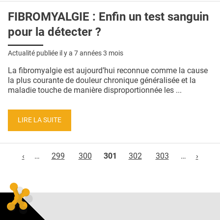
FIBROMYALGIE : Enfin un test sanguin
pour la détecter ?
Actualité publiée il y a
7 années 3 mois
La fibromyalgie est aujourd’hui reconnue comme la cause
la plus courante de douleur chronique généralisée et la
maladie touche de manière disproportionnée les ...
LIRE LA SUITE
Pages
‹
…
299
300
301
302
303
…
›