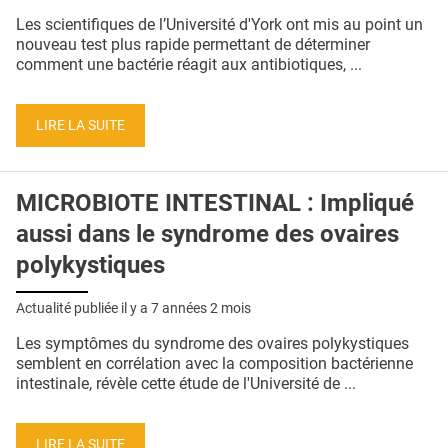
QUI SOMMES-NOUS ?
Les scientifiques de l’Université d'York ont mis au point un
nouveau test plus rapide permettant de déterminer
PUBLICITÉ
comment une bactérie réagit aux antibiotiques, ...
CONDITIONS GÉNÉRALES
LIRE LA SUITE
CONTACT
CRÉDITS
MICROBIOTE INTESTINAL : Impliqué
aussi dans le syndrome des ovaires
polykystiques
Actualité publiée il y a
7 années 2 mois
Les symptômes du syndrome des ovaires polykystiques
semblent en corrélation avec la composition bactérienne
intestinale, révèle cette étude de l'Université de ...
LIRE LA SUITE