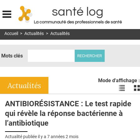
santé log
La communauté des professionnels de santé
Jump to navigation
Accueil
>
Actualités
>
Actualités
MON COMPTE
ABONNEMENT
Mots clés
S'ABONNER À LA REVUE SOIN À DOMICILE
ACTUS
Mode d'affichage :
DOSSIERS
Actualités
Voir
Vo
les
le
RÉSEAUX
actualité
ac
ANTIBIORÉSISTANCE : Le test rapide
en
en
E-REVUE SAD
qui révèle la réponse bactérienne à
liste
bl
THÉMA
l’antibiotique
L'APP
Actualité publiée il y a
7 années 2 mois