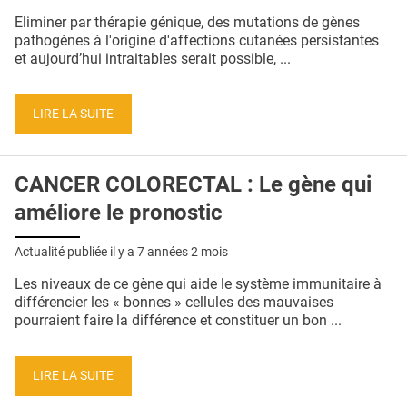
QUI SOMMES-NOUS ?
Eliminer par thérapie génique, des mutations de gènes
pathogènes à l'origine d'affections cutanées persistantes
PUBLICITÉ
et aujourd’hui intraitables serait possible, ...
CONDITIONS GÉNÉRALES
LIRE LA SUITE
CONTACT
CRÉDITS
CANCER COLORECTAL : Le gène qui
améliore le pronostic
Actualité publiée il y a
7 années 2 mois
Les niveaux de ce gène qui aide le système immunitaire à
différencier les « bonnes » cellules des mauvaises
pourraient faire la différence et constituer un bon ...
LIRE LA SUITE