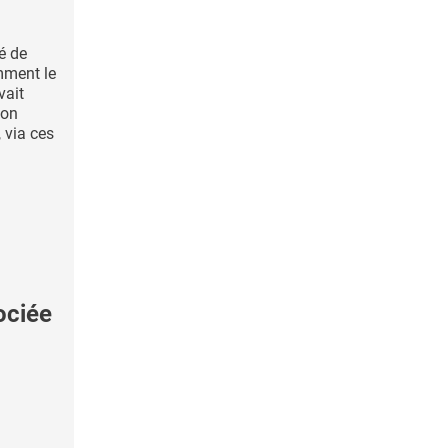
té de
mment le
vait
ion
 via ces
ociée