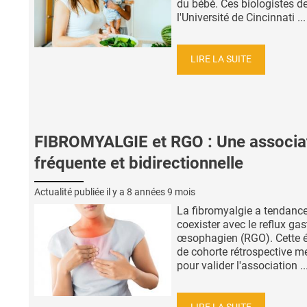
du bébé. Ces biologistes d
l'Université de Cincinnati ...
LIRE LA SUITE
FIBROMYALGIE et RGO : Une associa
fréquente et bidirectionnelle
Actualité publiée il y a
8 années 9 mois
La fibromyalgie a tendanc
coexister avec le reflux gas
œsophagien (RGO). Cette 
de cohorte rétrospective m
pour valider l'association ..