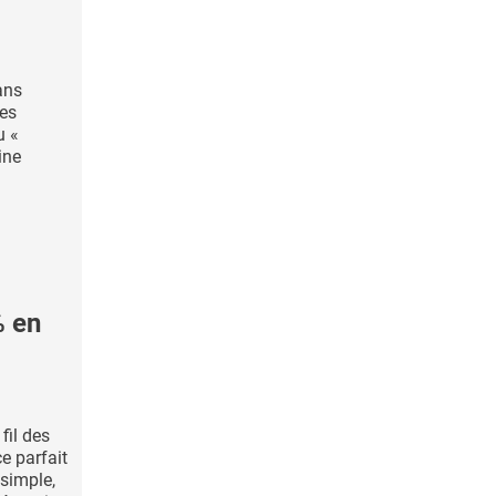
ans
des
u «
ine
% en
fil des
e parfait
 simple,