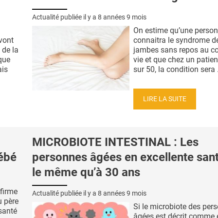
Actualité publiée il y a
8 années 9 mois
On estime qu’une person
 vont
connaitra le syndrome d
 de la
jambes sans repos au co
que
vie et que chez un patie
ais
sur 50, la condition sera .
LIRE LA SUITE
MICROBIOTE INTESTINAL : Les
bébé
personnes âgées en excellente sant
le même qu’à 30 ans
nfirme
Actualité publiée il y a
8 années 9 mois
u père
Si le microbiote des per
santé
âgées est décrit comme 