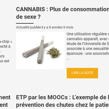
CANNABIS : Plus de consommation
de sexe ?
Actualité publiée il y a
8 années 9 mois
Une utilisation régulière 
cannabis apparaît, avec 
a-chip »
étude de l'Université de 
necté à
associée à une sexualité
e
épanouie : une associati
urs
...
us est
LIRE LA SUITE
ment
ETP par les MOOCs : L’exemple de 
ent
prévention des chutes chez le patie