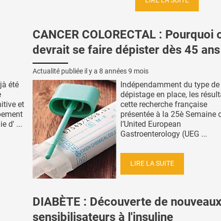
LIRE LA SUITE
CANCER COLORECTAL : Pourquoi 
devrait se faire dépister dès 45 ans
Actualité publiée il y a
8 années 9 mois
jà été
Indépendamment du type de
e
dépistage en place, les résult
itive et
cette recherche française
ppement
présentée à la 25è Semaine 
 d' ...
l’United European
Gastroenterology (UEG ...
LIRE LA SUITE
DIABÈTE : Découverte de nouveau
sensibilisateurs à l'insuline