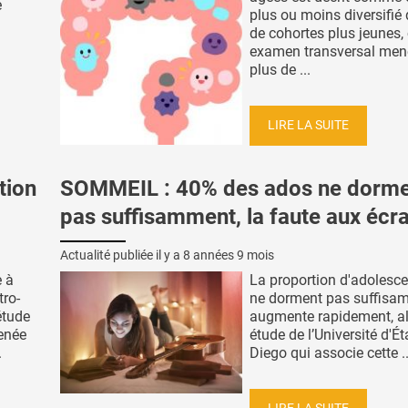
e
plus ou moins diversifié 
de cohortes plus jeunes, 
examen transversal men
plus de ...
LIRE LA SUITE
tion
SOMMEIL : 40% des ados ne dorm
pas suffisamment, la faute aux écr
Actualité publiée il y a
8 années 9 mois
e à
La proportion d'adolesce
tro-
ne dorment pas suffisa
étude
augmente rapidement, ale
enée
étude de l’Université d'É
.
Diego qui associe cette ..