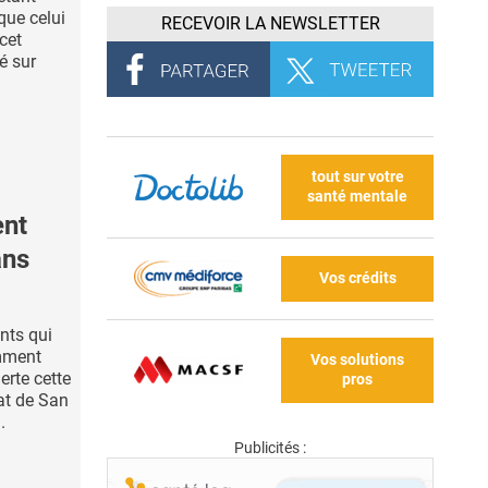
que celui
RECEVOIR LA NEWSLETTER
cet
é sur
tout sur votre
santé mentale
ent
ans
Vos crédits
nts qui
mment
Vos solutions
rte cette
pros
tat de San
.
Publicités :