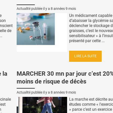
Actualité publiée il y a
8 années 9 mois
e
Un médicament capable
 son
d’abaisser la glycémie s
nscient
déclencher le stockage 
elle de
graisses, c’est le nouvea
..
sensibilisateur » à l’insul
présenté par cette ...
LIRE LA SUITE
 la
MARCHER 30 mn par jour c’est 20
moins de risque de décès
Actualité publiée il y a
8 années 9 mois
ccinale
La marche est décrite au 
’est
études comme « l'exercic
n
» parce c’est un exercice