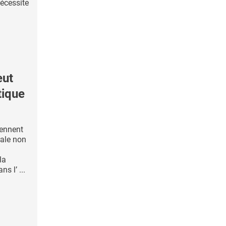
nécessite
eut
tique
iennent
rale non
la
s l’ ...