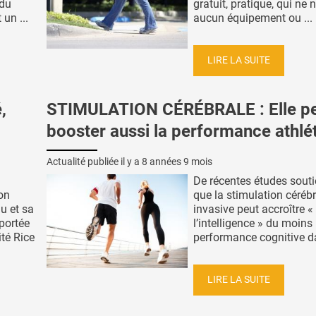
 du
gratuit, pratique, qui ne 
un ...
aucun équipement ou ...
LIRE LA SUITE
,
STIMULATION CÉRÉBRALE : Elle p
booster aussi la performance athlé
Actualité publiée il y a
8 années 9 mois
De récentes études sout
on
que la stimulation céréb
au et sa
invasive peut accroître «
portée
l’intelligence » du moins 
ité Rice
performance cognitive dan
LIRE LA SUITE