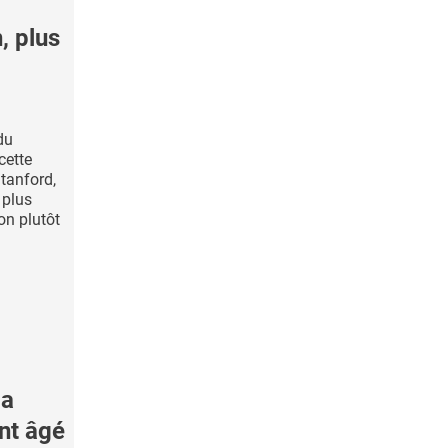
, plus
du
cette
Stanford,
 plus
on plutôt
la
nt âgé