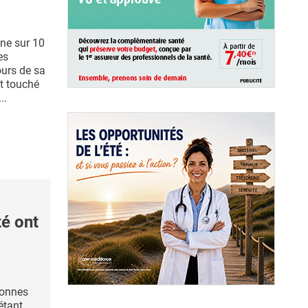
ne sur 10
es
urs de sa
nt touché
..
é ont
sonnes
étant