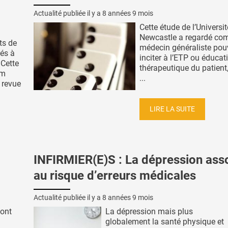
Actualité publiée il y a
8 années 9 mois
Cette étude de l’Universi
Newcastle a regardé co
ts de
médecin généraliste pou
és à
inciter à l’ETP ou éducat
 Cette
thérapeutique du patient,
um
...
 revue
LIRE LA SUITE
INFIRMIER(E)S : La dépression ass
au risque d’erreurs médicales
Actualité publiée il y a
8 années 9 mois
sont
La dépression mais plus
globalement la santé physique et