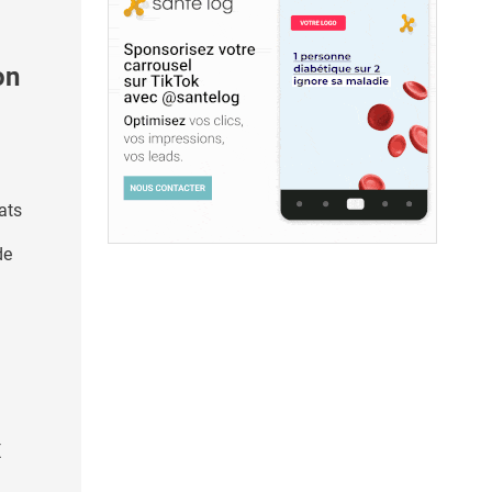
on
ats
de
x