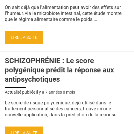
QUI SOMMES-NOUS ?
On sait déjà que l'alimentation peut avoir des effets sur
l’humeur, via le microbiote intestinal, cette étude montre
PUBLICITÉ
que le régime alimentaire comme le poids ...
CONDITIONS GÉNÉRALES
LIRE LA SUITE
CONTACT
CRÉDITS
SCHIZOPHRÉNIE : Le score
polygénique prédit la réponse aux
antipsychotiques
Actualité publiée il y a
7 années 8 mois
Le score de risque polygénique, déjà utilisé dans le
traitement personnalisé des cancers, trouve ici une
nouvelle application, dans la prédiction de la réponse ...
LIRE LA SUITE