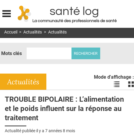
santé log
La communauté des professionnels de santé
Jump to navigation
Accueil
>
Actualités
>
Actualités
MON COMPTE
ABONNEMENT
Mots clés
S'ABONNER À LA REVUE SOIN À DOMICILE
ACTUS
Mode d'affichage :
DOSSIERS
Actualités
Voir
Vo
les
le
RÉSEAUX
actualité
ac
TROUBLE BIPOLAIRE : L’alimentation
en
en
E-REVUE SAD
et le poids influent sur la réponse au
liste
bl
THÉMA
traitement
L'APP
Actualité publiée il y a
7 années 8 mois