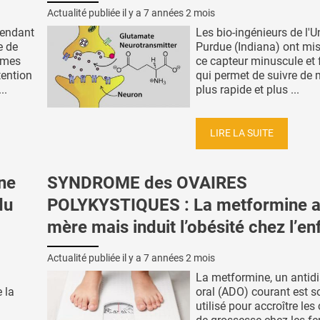
Actualité publiée il y a
7 années 2 mois
pendant
Les bio-ingénieurs de l'U
e de
Purdue (Indiana) ont mis
ômes
ce capteur minuscule et f
tention
qui permet de suivre de 
..
plus rapide et plus ...
LIRE LA SUITE
ne
SYNDROME des OVAIRES
du
POLYKYSTIQUES : La metformine ai
mère mais induit l’obésité chez l’en
Actualité publiée il y a
7 années 2 mois
La metformine, un antid
 la
oral (ADO) courant est s
utilisé pour accroître le