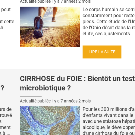
Actualité publiée il y a
7 années 2 mois
 peut
Le corps humain se corr
constamment pour rester
t cette
pieds. Cette étude de l’Un
sh
de l'Ohio décrit dans la 
s
eLife, ces ajustements ...
LIRE LA SUITE
CIRRHOSE du FOIE : Bientôt un test
 ?
microbiotique ?
Actualité publiée il y a
7 années 2 mois
urs de
Pour les 300 millions d’a
trouvé
d’enfants vivant dans l
s
avec une stéatose hépat
ement
alcoolique, le développ
 à ...
d’une cirrhose du foie ou l