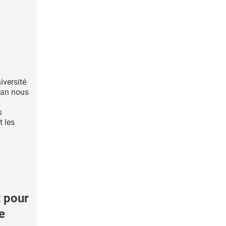
iversité
gan nous
s
t les
 pour
e