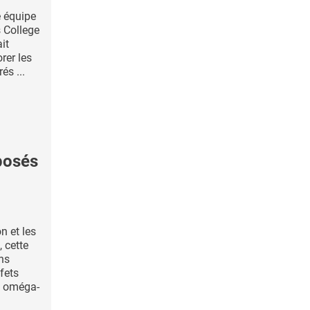
e équipe
is College
it
rer les
és ...
posés
on et les
, cette
hns
ffets
s oméga-