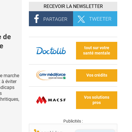
RECEVOIR LA NEWSLETTER
e de
e
tout sur votre
santé mentale
Vos crédits
de marche
 à éviter
ndicaps
s
Vos solutions
hritiques,
pros
Publicités :