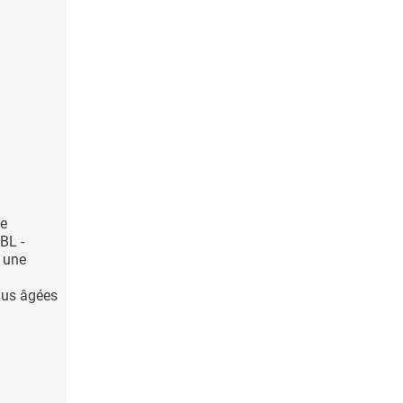
ne
BL -
 une
lus âgées