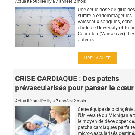
Actualité publiée il y a
7 années 2 mois
Une seule dose de glucides
suffire à endommager les
vaisseaux sanguins, conclu
étude de University of Briti
Columbia (Vancouver). Le
auteurs ...
LIRE LA SUITE
CRISE CARDIAQUE : Des patchs
prévascularisés pour panser le cœur
Actualité publiée il y a
7 années 2 mois
Cette équipe de bioingénie
l’Université du Michigan a 
le moyen de développer de
patchs cardiaques parfait
micro-vascularisés destinés