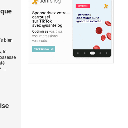
sque
fs bien
 le
rossesse
nté
 ...
ise