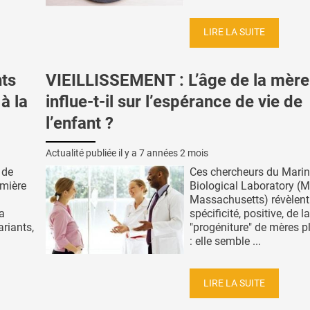
LIRE LA SUITE
ts
VIEILLISSEMENT : L’âge de la mère
à la
influe-t-il sur l’espérance de vie de
l’enfant ?
Actualité publiée il y a
7 années 2 mois
 de
Ces chercheurs du Mari
emière
Biological Laboratory (M
Massachusetts) révèlent
a
spécificité, positive, de la
riants,
"progéniture" de mères p
: elle semble ...
LIRE LA SUITE