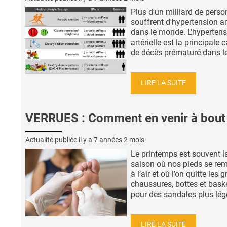
Plus d'un milliard de pers
souffrent d'hypertension art
dans le monde. L'hyperten
artérielle est la principale 
de décès prématuré dans le 
LIRE LA SUITE
VERRUES : Comment en venir à bout
Actualité publiée il y a
7 années 2 mois
Le printemps est souvent l
saison où nos pieds se rem
à l’air et où l’on quitte les 
chaussures, bottes et bask
pour des sandales plus légè
LIRE LA SUITE