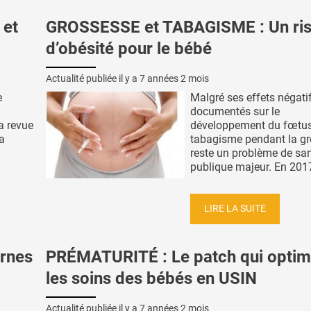
 et
GROSSESSE et TABAGISME : Un ri
d’obésité pour le bébé
Actualité publiée il y a
7 années 2 mois
e
Malgré ses effets négati
documentés sur le
a revue
développement du fœtus,
a
tabagisme pendant la g
reste un problème de sa
publique majeur. En 2017
LIRE LA SUITE
rnes
PRÉMATURITÉ : Le patch qui optim
les soins des bébés en USIN
Actualité publiée il y a
7 années 2 mois