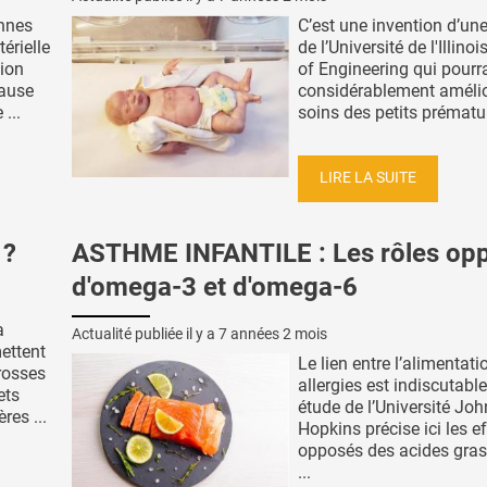
onnes
C’est une invention d’un
érielle
de l’Université de l'Illino
sion
of Engineering qui pourra
cause
considérablement amélio
...
soins des petits prématur
LIRE LA SUITE
 ?
ASTHME INFANTILE : Les rôles op
d'omega-3 et d'omega-6
a
Actualité publiée il y a
7 années 2 mois
ettent
Le lien entre l’alimentati
grosses
allergies est indiscutable
ets
étude de l’Université Jo
res ...
Hopkins précise ici les e
opposés des acides gra
...