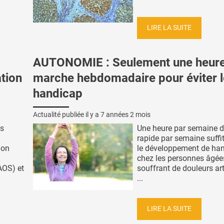
LIRE LA SUITE
AUTONOMIE : Seulement une heur
tion
marche hebdomadaire pour éviter l
handicap
Actualité publiée il y a
7 années 2 mois
us
Une heure par semaine 
rapide par semaine suffit
ion
le développement de ha
chez les personnes âgée
AOS) et
souffrant de douleurs art
...
LIRE LA SUITE