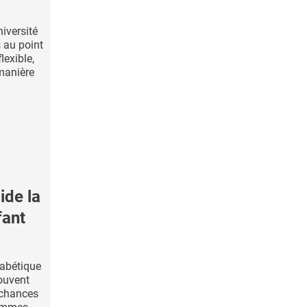
niversité
 au point
lexible,
manière
de la
fant
iabétique
ouvent
s chances