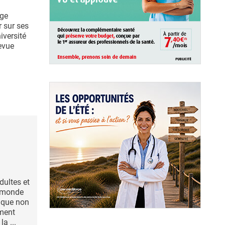
ige
 sur ses
iversité
revue
dultes et
e monde
ique non
ement
a ...