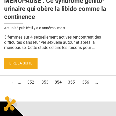
MÉNOPAUSE : Ce syndrome génito-
urinaire qui obère la libido comme la
continence
Actualité publiée il y a
8 années 9 mois
3 femmes sur 4 sexuellement actives rencontrent des
difficultés dans leur vie sexuelle autour et après la
ménopause. Cette étude éclaire les raisons pour ...
LIRE LA SUITE
Pages
‹
…
352
353
354
355
356
…
›