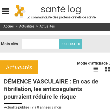
santé log
La communauté des professionnels de santé
Jump to navigation
Accueil
>
Actualités
>
Actualités
MON COMPTE
ABONNEMENT
Mots clés
S'ABONNER À LA REVUE SOIN À DOMICILE
ACTUS
Mode d'affichage :
DOSSIERS
Actualités
Voir
Vo
les
le
RÉSEAUX
actualité
ac
DÉMENCE VASCULAIRE : En cas de
en
en
E-REVUE SAD
fibrillation, les anticoagulants
liste
bl
THÉMA
pourraient réduire le risque
L'APP
Actualité publiée il y a
8 années 9 mois