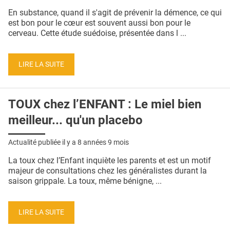
QUI SOMMES-NOUS ?
En substance, quand il s'agit de prévenir la démence, ce qui
est bon pour le cœur est souvent aussi bon pour le
PUBLICITÉ
cerveau. Cette étude suédoise, présentée dans l ...
CONDITIONS GÉNÉRALES
LIRE LA SUITE
CONTACT
CRÉDITS
TOUX chez l’ENFANT : Le miel bien
meilleur... qu'un placebo
Actualité publiée il y a
8 années 9 mois
La toux chez l’Enfant inquiète les parents et est un motif
majeur de consultations chez les généralistes durant la
saison grippale. La toux, même bénigne, ...
LIRE LA SUITE