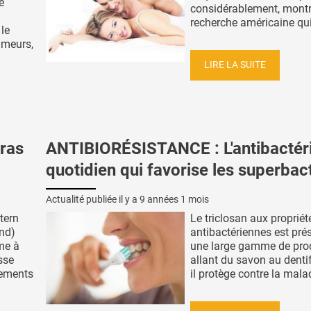
e
considérablement, montr
recherche américaine qui 
le
tumeurs,
LIRE LA SUITE
ras
ANTIBIORÉSISTANCE : L'antibactér
quotidien qui favorise les superbac
Actualité publiée il y a
9 années 1 mois
tern
Le triclosan aux propriét
and)
antibactériennes est pré
me à
une large gamme de prod
sse
allant du savon au dentif
gements
il protège contre la malad