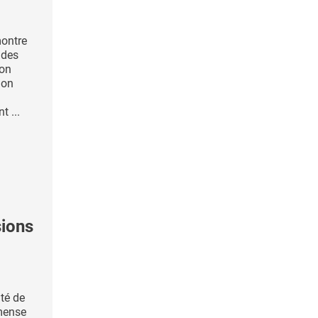
montre
 des
ion
ion
t ...
sions
ité de
mense