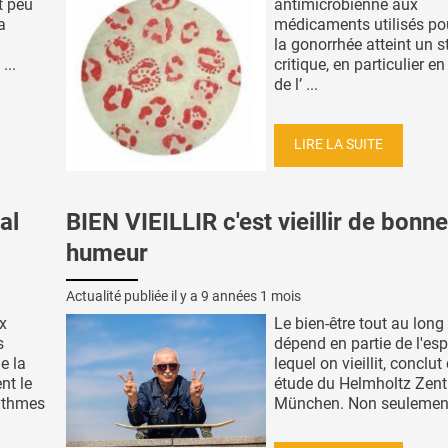
t peu
antimicrobienne aux
a
médicaments utilisés pou
la gonorrhée atteint un 
...
critique, en particulier e
de l’ ...
LIRE LA SUITE
al
BIEN VIEILLIR c'est vieillir de bonne
humeur
Actualité publiée il y a
9 années 1 mois
x
Le bien-être tout au long 
s
dépend en partie de l'esp
e la
lequel on vieillit, conclut
nt le
étude du Helmholtz Zen
ythmes
München. Non seulement 