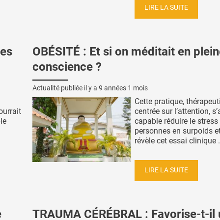
LIRE LA SUITE
ges
OBÉSITÉ : Et si on méditait en plei
conscience ?
Actualité publiée il y a
9 années 1 mois
Cette pratique, thérapeut
ourrait
centrée sur l’attention, s
le
capable réduire le stress
personnes en surpoids e
révèle cet essai clinique .
LIRE LA SUITE
e
TRAUMA CÉRÉBRAL : Favorise-t-il 