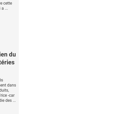
e cette
a ...
ien du
téries
és
sent dans
uits,
rice -car
ie des ...