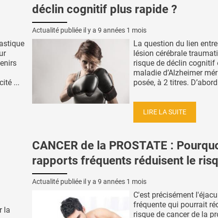
déclin cognitif plus rapide ?
Actualité publiée il y a
9 années 1 mois
astique
La question du lien entr
ur
lésion cérébrale traumati
enirs
risque de déclin cognitif 
maladie d’Alzheimer méri
ité ...
posée, à 2 titres. D’abord 
LIRE LA SUITE
CANCER de la PROSTATE : Pourquo
rapports fréquents réduisent le ris
Actualité publiée il y a
9 années 1 mois
C'est précisément l'éjacu
fréquente qui pourrait réd
r la
risque de cancer de la pr