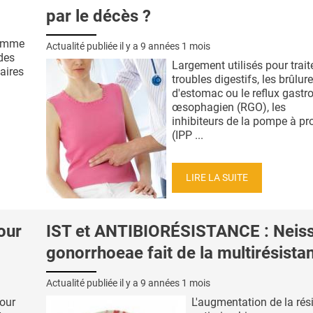
par le décès ?
comme
Actualité publiée il y a
9 années 1 mois
 des
Largement utilisés pour traite
aires
troubles digestifs, les brûlur
d'estomac ou le reflux gastro
œsophagien (RGO), les
inhibiteurs de la pompe à pr
(IPP ...
LIRE LA SUITE
our
IST et ANTIBIORÉSISTANCE : Neiss
gonorrhoeae fait de la multirésista
Actualité publiée il y a
9 années 1 mois
pour
L'augmentation de la rés