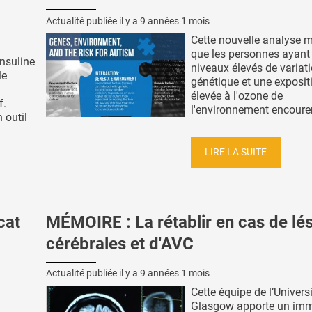
Actualité publiée il y a
9 années 1 mois
Cette nouvelle analyse 
que les personnes ayant
insuline
niveaux élevés de variat
le
génétique et une exposit
élevée à l'ozone de
f.
l'environnement encouren
 outil
LIRE LA SUITE
cat
MÉMOIRE : La rétablir en cas de lé
cérébrales et d'AVC
Actualité publiée il y a
9 années 1 mois
Cette équipe de l’Univers
Glasgow apporte un im