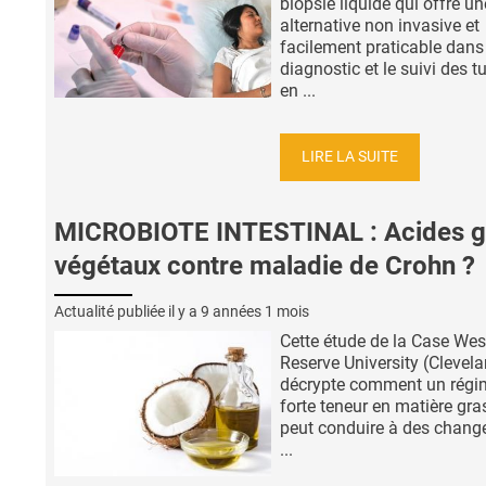
biopsie liquide qui offre un
alternative non invasive et
facilement praticable dans 
diagnostic et le suivi des 
en ...
LIRE LA SUITE
MICROBIOTE INTESTINAL : Acides g
végétaux contre maladie de Crohn ?
Actualité publiée il y a
9 années 1 mois
Cette étude de la Case Wes
Reserve University (Clevel
décrypte comment un régi
forte teneur en matière gra
peut conduire à des chan
...