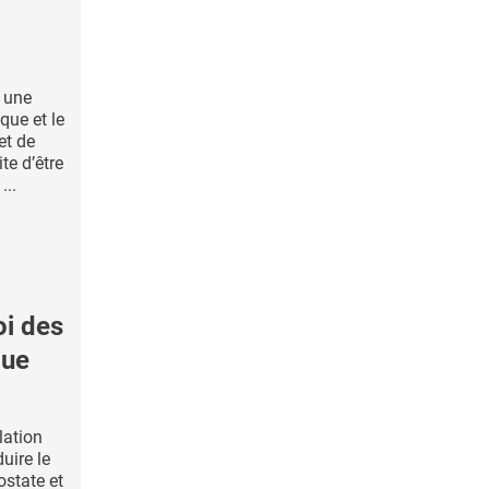
e une
que et le
et de
te d’être
...
i des
que
lation
uire le
ostate et