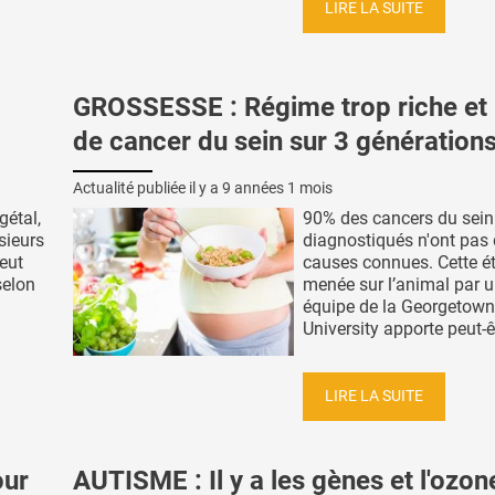
LIRE LA SUITE
GROSSESSE : Régime trop riche et 
de cancer du sein sur 3 génération
Actualité publiée il y a
9 années 1 mois
gétal,
90% des cancers du sein
sieurs
diagnostiqués n'ont pas
peut
causes connues. Cette é
selon
menée sur l’animal par 
équipe de la Georgetown
University apporte peut-êt
LIRE LA SUITE
our
AUTISME : Il y a les gènes et l'ozo