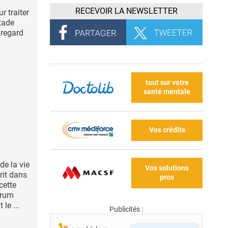
RECEVOIR LA NEWSLETTER
r traiter
stade
n regard
tout sur votre
santé mentale
Vos crédits
de la vie
Vos solutions
rit dans
pros
 cette
trum
le ...
Publicités :