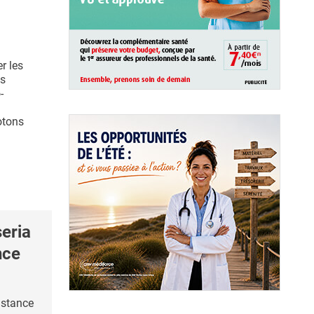
r les
es
-
otons
eria
nce
istance