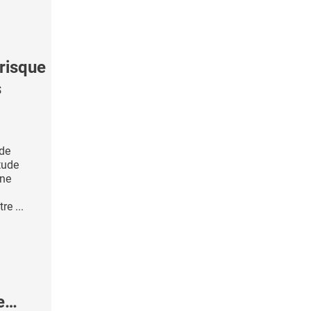
risque
s
 de
tude
une
re ...
ne…