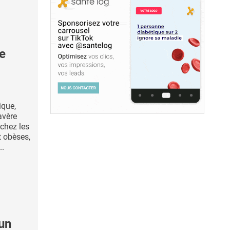
ne
ique,
’avère
 chez les
t obèses,
..
un