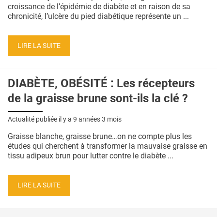
QUI SOMMES-NOUS ?
croissance de l’épidémie de diabète et en raison de sa
chronicité, l’ulcère du pied diabétique représente un ...
PUBLICITÉ
CONDITIONS GÉNÉRALES
LIRE LA SUITE
CONTACT
DIABÈTE, OBÉSITÉ : Les récepteurs
CRÉDITS
de la graisse brune sont-ils la clé ?
Actualité publiée il y a
9 années 3 mois
Graisse blanche, graisse brune…on ne compte plus les
études qui cherchent à transformer la mauvaise graisse en
tissu adipeux brun pour lutter contre le diabète ...
LIRE LA SUITE