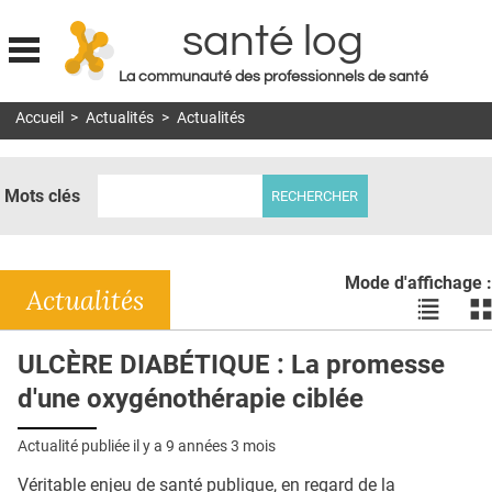
santé log
La communauté des professionnels de santé
Jump to navigation
Accueil
>
Actualités
>
Actualités
MON COMPTE
ABONNEMENT
Mots clés
S'ABONNER À LA REVUE SOIN À DOMICILE
ACTUS
Mode d'affichage :
DOSSIERS
Actualités
Voir
Vo
les
le
RÉSEAUX
actualité
ac
ULCÈRE DIABÉTIQUE : La promesse
en
en
E-REVUE SAD
d'une oxygénothérapie ciblée
liste
bl
THÉMA
Actualité publiée il y a
9 années 3 mois
L'APP
Véritable enjeu de santé publique, en regard de la