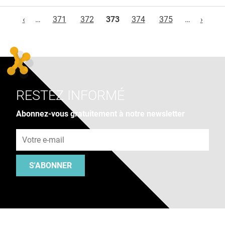
Pages
‹
…
371
372
373
374
375
…
›
RESTEZ INFORMÉ
Abonnez-vous gratuitement à notre newsletter
Adresse e-mail
S'ABONNER