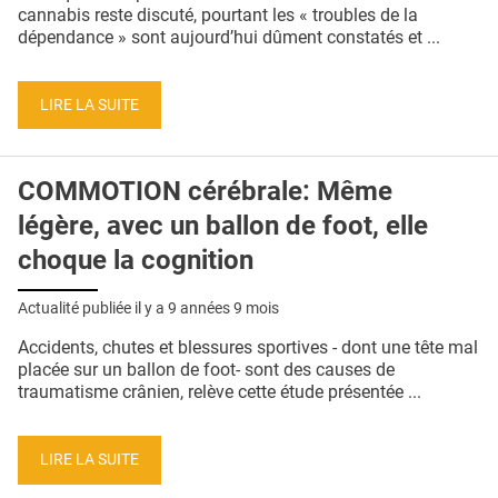
QUI SOMMES-NOUS ?
cannabis reste discuté, pourtant les « troubles de la
dépendance » sont aujourd’hui dûment constatés et ...
PUBLICITÉ
CONDITIONS GÉNÉRALES
LIRE LA SUITE
CONTACT
COMMOTION cérébrale: Même
CRÉDITS
légère, avec un ballon de foot, elle
choque la cognition
Actualité publiée il y a
9 années 9 mois
Accidents, chutes et blessures sportives - dont une tête mal
placée sur un ballon de foot- sont des causes de
traumatisme crânien, relève cette étude présentée ...
LIRE LA SUITE