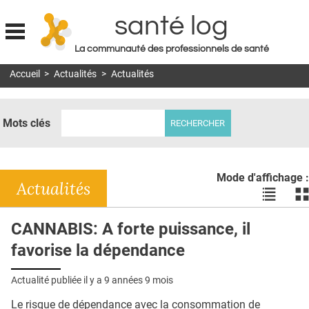
santé log
La communauté des professionnels de santé
Jump to navigation
Accueil
>
Actualités
>
Actualités
MON COMPTE
ABONNEMENT
Mots clés
S'ABONNER À LA REVUE SOIN À DOMICILE
ACTUS
Mode d'affichage :
DOSSIERS
Actualités
Voir
Vo
les
le
RÉSEAUX
actualité
ac
CANNABIS: A forte puissance, il
en
en
E-REVUE SAD
favorise la dépendance
liste
bl
THÉMA
Actualité publiée il y a
9 années 9 mois
L'APP
Le risque de dépendance avec la consommation de