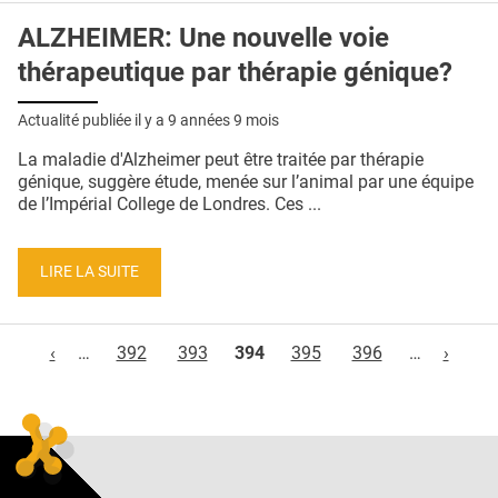
ALZHEIMER: Une nouvelle voie
thérapeutique par thérapie génique?
Actualité publiée il y a
9 années 9 mois
La maladie d'Alzheimer peut être traitée par thérapie
génique, suggère étude, menée sur l’animal par une équipe
de l’Impérial College de Londres. Ces ...
LIRE LA SUITE
Pages
‹
…
392
393
394
395
396
…
›