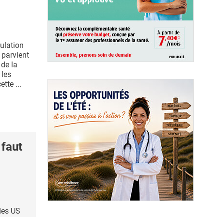
ulation
 parvient
de la
 les
tte ...
 faut
 des US