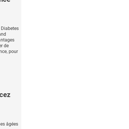
 Diabetes
and
antages
er de
nce, pour
cez
nes âgées