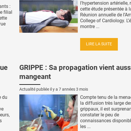
l'hypertension artérielle, 
ants :
cette étude présentée à l
 filial
Réunion annuelle de l’A
ette
College of Cardiology. L’
vue
montre ...
LIRE LA SUITE
que
GRIPPE : Sa propagation vient auss
mangeant
Actualité publiée il y a
7 années 3 mois
e du
Compte tenu de la menac
la diffusion très large de
ve
grippaux, il est surprena
eurs,
constater le peu de
s
connaissances disponibl
les ...