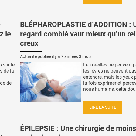
e
BLÉPHAROPLASTIE d’ADDITION : 
z le
regard comblé vaut mieux qu’un œi
creux
Actualité publiée il y a
7 années 3 mois
 sur le
Les oreilles ne peuvent p
es de la
les lèvres ne peuvent pa
entendre, mais les yeux 
ude de
la fois exprimer et percev
nous humains, cette doub
LIRE LA SUITE
ÉPILEPSIE : Une chirurgie de moins