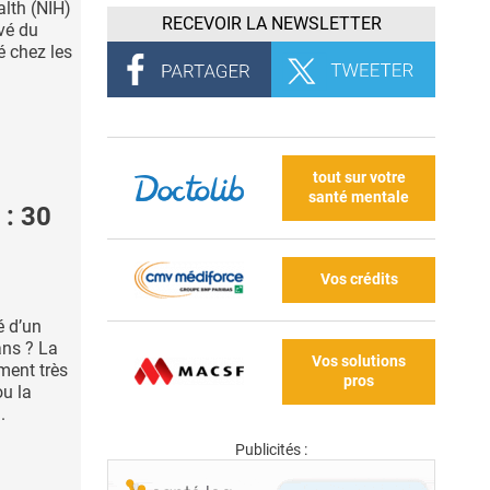
alth (NIH)
RECEVOIR LA NEWSLETTER
evé du
é chez les
tout sur votre
santé mentale
: 30
Vos crédits
é d’un
ans ? La
Vos solutions
ment très
pros
ou la
.
Publicités :