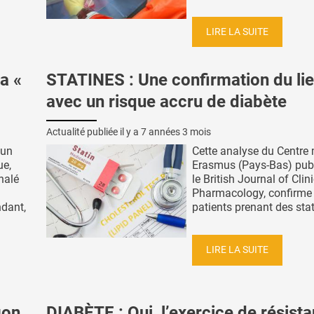
LIRE LA SUITE
a «
STATINES : Une confirmation du li
avec un risque accru de diabète
Actualité publiée il y a
7 années 3 mois
 un
Cette analyse du Centre
ue,
Erasmus (Pays-Bas) pub
nalé
le British Journal of Clin
Pharmacology, confirme 
ndant,
patients prenant des stati
LIRE LA SUITE
gon,
DIABÈTE : Oui, l’exercice de résist