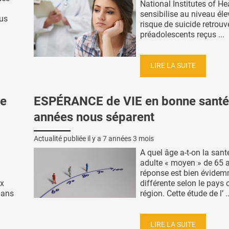
National Institutes of He
sensibilise au niveau él
lus
risque de suicide retrouv
préadolescents reçus ...
LIRE LA SUITE
me
ESPÉRANCE de VIE en bonne santé 
années nous séparent
Actualité publiée il y a
7 années 3 mois
A quel âge a-t-on la sant
adulte « moyen » de 65 
réponse est bien évidem
ux
différente selon le pays 
dans
région. Cette étude de l’ ..
LIRE LA SUITE