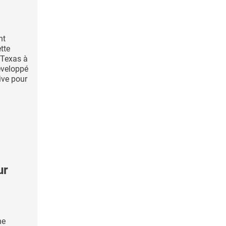
nt
ette
 Texas à
éveloppé
ive pour
ur
ne