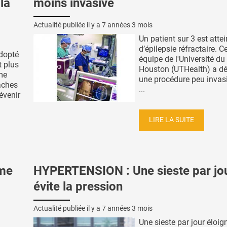
la
moins invasive
Actualité publiée il y a
7 années 3 mois
Un patient sur 3 est attei
d’épilepsie réfractaire. C
dopté
équipe de l'Université du
t plus
Houston (UTHealth) a d
me
une procédure peu invas
aches
...
évenir
LIRE LA SUITE
sme
HYPERTENSION : Une sieste par jo
évite la pression
Actualité publiée il y a
7 années 3 mois
Une sieste par jour éloig