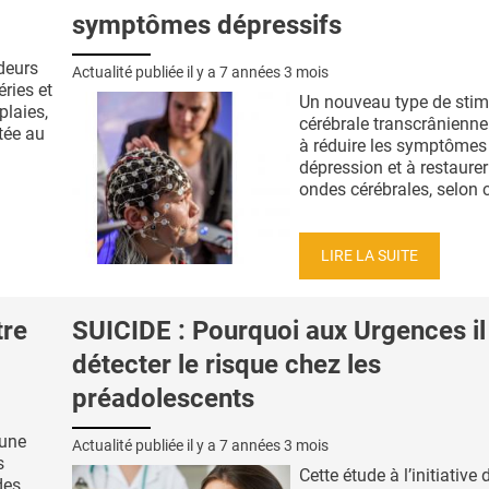
symptômes dépressifs
odeurs
Actualité publiée il y a
7 années 3 mois
ries et
Un nouveau type de stim
plaies,
cérébrale transcrânienne
tée au
à réduire les symptômes 
dépression et à restaurer
ondes cérébrales, selon ce
LIRE LA SUITE
tre
SUICIDE : Pourquoi aux Urgences il
détecter le risque chez les
préadolescents
 une
Actualité publiée il y a
7 années 3 mois
s
Cette étude à l’initiative
des