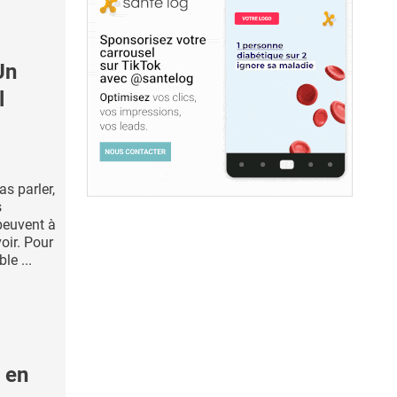
Un
l
as parler,
s
peuvent à
oir. Pour
le ...
 en