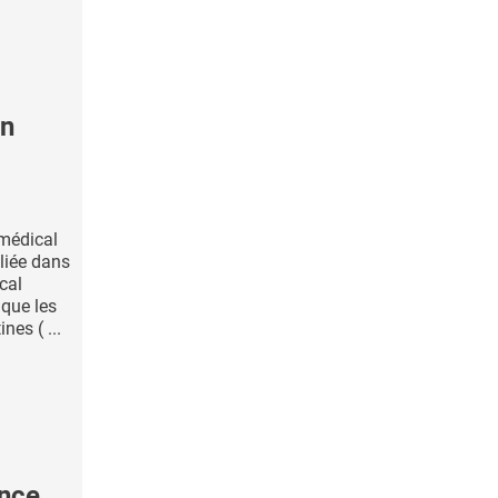
en
 médical
liée dans
ical
que les
nes ( ...
ance