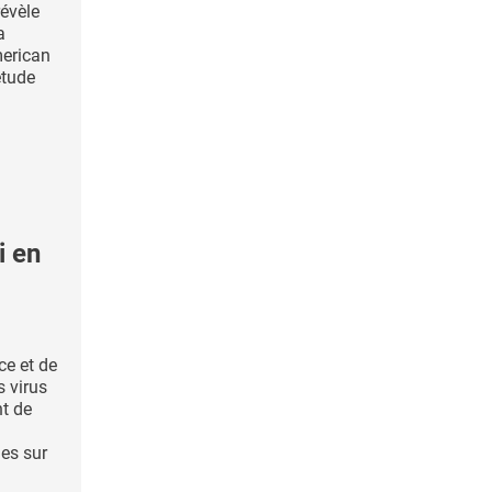
révèle
a
merican
étude
i en
e et de
s virus
nt de
es sur