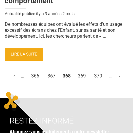
comportement
Actualité publiée il y a
9 années 2 mois
De nombreuses équipes ont évalué les effets d’un usage
excessif des écrans chez l’Enfant, sur sa santé et son
développement. Ici, les chercheurs parlent de « ...
LIRE LA SUITE
Pages
‹
…
366
367
368
369
370
…
›
RESTEZ INFORMÉ
Abonnez-vous gratuitement à notre newsletter