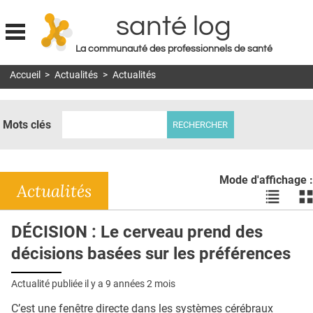
santé log
La communauté des professionnels de santé
Jump to navigation
Accueil
>
Actualités
>
Actualités
MON COMPTE
ABONNEMENT
Mots clés
S'ABONNER À LA REVUE SOIN À DOMICILE
ACTUS
Mode d'affichage :
DOSSIERS
Actualités
Voir
Vo
les
le
RÉSEAUX
actualité
ac
DÉCISION : Le cerveau prend des
en
en
E-REVUE SAD
décisions basées sur les préférences
liste
bl
THÉMA
Actualité publiée il y a
9 années 2 mois
L'APP
C’est une fenêtre directe dans les systèmes cérébraux