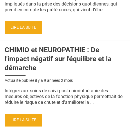
QUI SOMMES-NOUS ?
impliqués dans la prise des décisions quotidiennes, qui
prend en compte les préférences, qui vient d’être ...
PUBLICITÉ
CONDITIONS GÉNÉRALES
LIRE LA SUITE
CONTACT
CHIMIO et NEUROPATHIE : De
CRÉDITS
l'impact négatif sur l'équilibre et la
démarche
Actualité publiée il y a
9 années 2 mois
Intégrer aux soins de suivi post-chimiothérapie des
mesures objectives de la fonction physique permettrait de
réduire le risque de chute et d’améliorer la ...
LIRE LA SUITE