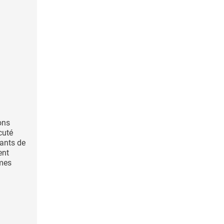
ons
cuté
cants de
ent
rmes