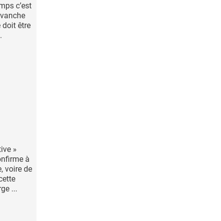
emps c’est
evanche
 doit être
.
ive »
onfirme à
 voire de
cette
ge ...