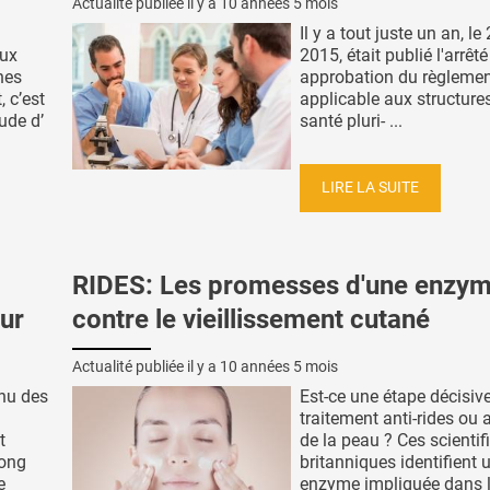
Actualité publiée il y a
10 années 5 mois
Il y a tout juste un an, le 
aux
2015, était publié l'arrêt
nes
approbation du règlement
, c’est
applicable aux structure
ude d’
santé pluri- ...
LIRE LA SUITE
RIDES: Les promesses d'une enzy
ur
contre le vieillissement cutané
Actualité publiée il y a
10 années 5 mois
nnu des
Est-ce une étape décisiv
traitement anti-rides ou 
t
de la peau ? Ces scientif
long
britanniques identifient 
e
enzyme impliquée dans la