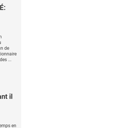
É:
n
u
un de
tionnaire
des ...
t il
temps en