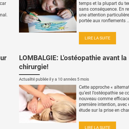
 car
temps et la plupart du t
sans conséquence. En r
nal.
une attention particulière
portée aux ronflements ..
LIRE LA SUITE
ur
LOMBALGIE: L'ostéopathie avant la
chirurgie!
Actualité publiée il y a
10 années 5 mois
Cette approche « alternat
qu’est l’ostéopathie se c
nouveau comme efficace,
première intention, avec 
étude sur la prise en char
LIRE LA SUITE