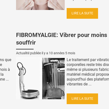
LIRE LA SUITE
FIBROMYALGIE: Vibrer pour moins
souffrir
Actualité publiée il y a
10 années 5 mois
ns que
Le traitement par vibrati
te
corporelles reste très dis
inois à
même si plusieurs fabri
la
matériel médical propos
ne ...
aujourd’hui des platefo
vibrantes de ...
LIRE LA SUITE