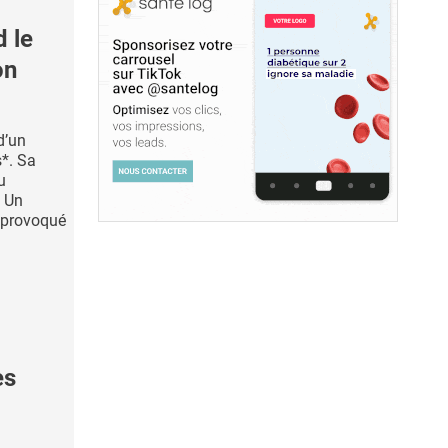
 le
on
d’un
*. Sa
u
 Un
 provoqué
es