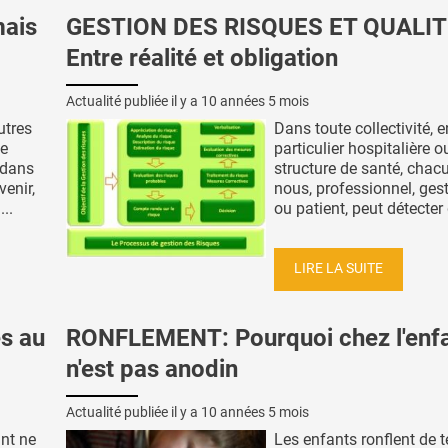
mais
GESTION DES RISQUES ET QUALIT
Entre réalité et obligation
Actualité publiée il y a
10 années 5 mois
utres
Dans toute collectivité, e
de
particulier hospitalière o
a dans
structure de santé, chac
venir,
nous, professionnel, ges
..
ou patient, peut détecter 
LIRE LA SUITE
es au
RONFLEMENT: Pourquoi chez l'enfan
n'est pas anodin
Actualité publiée il y a
10 années 5 mois
ant ne
Les enfants ronflent de 