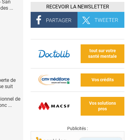
 - San
RECEVOIR LA NEWSLETTER
es ...
tout sur votre
santé mentale
Vos crédits
perte de
se suit
sionnel de
Vos solutions
onc ...
pros
Publicités :