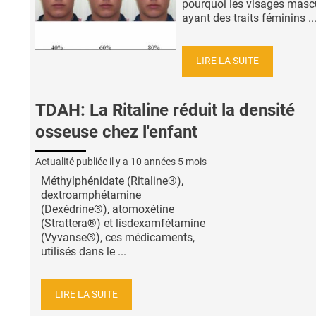
pourquoi les visages masc
ayant des traits féminins ..
LIRE LA SUITE
TDAH: La Ritaline réduit la densité
osseuse chez l'enfant
Actualité publiée il y a
10 années 5 mois
Méthylphénidate (Ritaline®),
dextroamphétamine
(Dexédrine®), atomoxétine
(Strattera®) et lisdexamfétamine
(Vyvanse®), ces médicaments,
utilisés dans le ...
LIRE LA SUITE