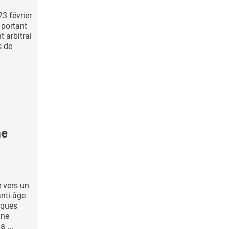
23 février
é portant
 arbitral
s de
me
e vers un
anti-âge
iques
une
 ...