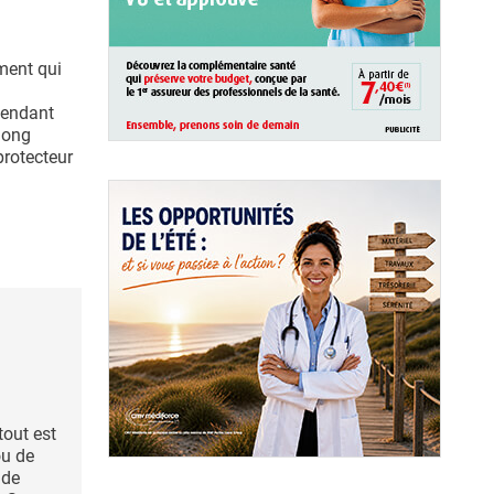
ment qui
pendant
 long
protecteur
tout est
ou de
 de