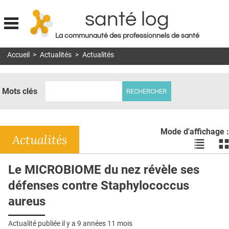
santé log
La communauté des professionnels de santé
Jump to navigation
Accueil
>
Actualités
>
Actualités
MON COMPTE
ABONNEMENT
Mots clés
S'ABONNER À LA REVUE SOIN À DOMICILE
ACTUS
Mode d'affichage :
DOSSIERS
Actualités
Voir
Vo
les
le
RÉSEAUX
actualité
ac
Le MICROBIOME du nez révèle ses
en
en
E-REVUE SAD
défenses contre Staphylococcus
liste
bl
THÉMA
aureus
L'APP
Actualité publiée il y a
9 années 11 mois