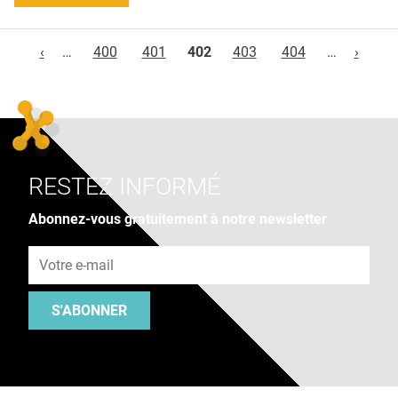
Pages
‹
…
400
401
402
403
404
…
›
RESTEZ INFORMÉ
Abonnez-vous gratuitement à notre newsletter
Adresse e-mail
S'ABONNER