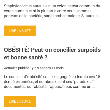
QUI SOMMES-NOUS ?
Staphylococcus aureus est un colonisateur commun du
corps humain et si la plupart d’entre nous sommes
PUBLICITÉ
porteurs de la bactérie, sans tomber malade, S. aureus ...
CONDITIONS GÉNÉRALES
LIRE LA SUITE
CONTACT
CRÉDITS
OBÉSITÉ: Peut-on concilier surpoids
et bonne santé ?
Actualité publiée il y a
9 années 11 mois
Le concept d’« obésité saine » a gagné du terrain ces 15
dernières années, et nombreux sont ses "paradoxes"
documentés, où l’obésité n’apparaît pas comme un ...
LIRE LA SUITE