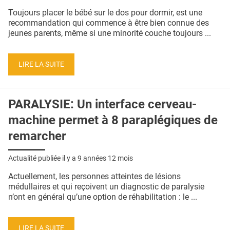
QUI SOMMES-NOUS ?
Toujours placer le bébé sur le dos pour dormir, est une
recommandation qui commence à être bien connue des
PUBLICITÉ
jeunes parents, même si une minorité couche toujours ...
CONDITIONS GÉNÉRALES
LIRE LA SUITE
CONTACT
CRÉDITS
PARALYSIE: Un interface cerveau-
machine permet à 8 paraplégiques de
remarcher
Actualité publiée il y a
9 années 12 mois
Actuellement, les personnes atteintes de lésions
médullaires et qui reçoivent un diagnostic de paralysie
n’ont en général qu’une option de réhabilitation : le ...
LIRE LA SUITE