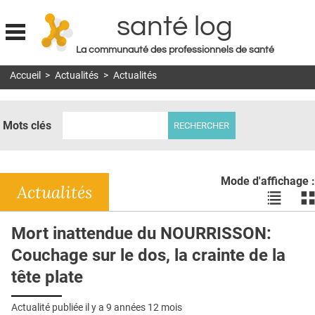
santé log
La communauté des professionnels de santé
Jump to navigation
Accueil
>
Actualités
>
Actualités
MON COMPTE
ABONNEMENT
Mots clés
S'ABONNER À LA REVUE SOIN À DOMICILE
ACTUS
Mode d'affichage :
DOSSIERS
Actualités
Voir
Vo
les
le
RÉSEAUX
actualité
ac
Mort inattendue du NOURRISSON:
en
en
E-REVUE SAD
Couchage sur le dos, la crainte de la
liste
bl
THÉMA
tête plate
L'APP
Actualité publiée il y a
9 années 12 mois