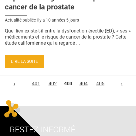
cancer de la prostate
Actualité publiée il y a
10 années 5 jours
Quel lien existe-t-il entre la dysfonction érectile (ED), « ses »
médicaments et le risque de cancer de la prostate ? Cette
étude californienne qui a regardé ...
LIRE LA SUITE
Pages
‹
…
401
402
403
404
405
…
›
RESTEZ INFORMÉ