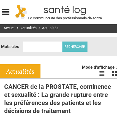
santé log
La communauté des professionnels de santé
Jump to navigation
Accueil
>
Actualités
>
Actualités
MON COMPTE
ABONNEMENT
Mots clés
S'ABONNER À LA REVUE SOIN À DOMICILE
ACTUS
Mode d'affichage :
DOSSIERS
Actualités
Voir
Vo
les
le
RÉSEAUX
actualité
ac
CANCER de la PROSTATE, continence
en
en
E-REVUE SAD
et sexualité : La grande rupture entre
liste
bl
THÉMA
les préférences des patients et les
décisions de traitement
L'APP