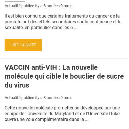
QUI SOMMES-NOUS ?
Actualité publiée il y a
8 années 9 mois
PUBLICITÉ
Il est bien connu que certains traitements du cancer de la
prostate ont des effets secondaires sur la continence et la
CONDITIONS GÉNÉRALES
sexualité, en particulier dans les 6 ...
CONTACT
LIRE LA SUITE
CRÉDITS
VACCIN anti-VIH : La nouvelle
molécule qui cible le bouclier de sucre
du virus
Actualité publiée il y a
8 années 9 mois
Cette nouvelle molécule prometteuse développée par une
équipe de l'Université du Maryland et de l’Université Duke
ouvre une voie complémentaire dans le ...