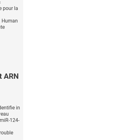
«
 pour la
al Human
te
it ARN
entifie in
rveau
 miR-124-
rouble