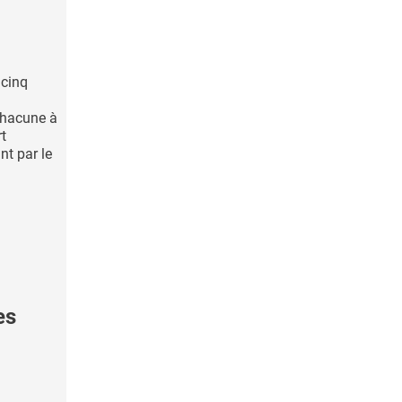
 cinq
 chacune à
rt
nt par le
es