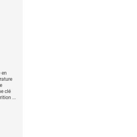
e en
rature
e
ne clé
ition ...