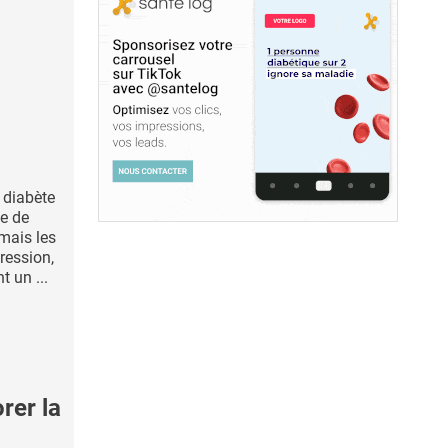
 diabète
ue de
mais les
ression,
 un ...
rer la