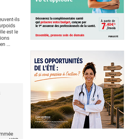
uvent-ils
urpoids
le est le
tions
n ...
s
nommée