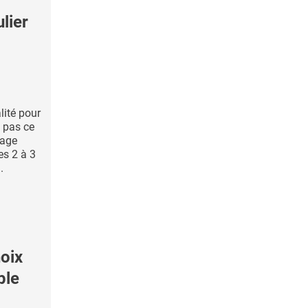
lier
lité pour
 pas ce
tage
les 2 à 3
.
oix
ple