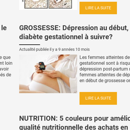
LIRE LA SUITE
le
GROSSESSE: Dépression au début,
diabète gestationnel à suivre?
Actualité publiée il y a
9 années 10 mois
e que
Les femmes atteintes de
nt loin
gestationnel sont à risq
avoir
dépression post-partum 
sés de
femmes atteintes de dép
en début de grossesse ont
LIRE LA SUITE
NUTRITION: 5 couleurs pour amélio
qualité nutritionnelle des achats en