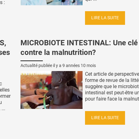
s :
LIRE LA SUITE
S,
MICROBIOTE INTESTINAL: Une clé
ses
contre la malnutrition?
Actualité publiée il y a
9 années 10 mois
Cet article de perspectiv
forme de revue de la litté
c
suggère que le microbiot
elles
intestinal est peut-être u
ormer
pour faire face la malnutr
u
...
LIRE LA SUITE