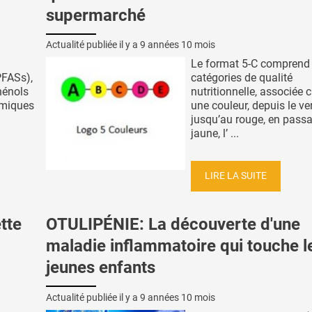
supermarché
Actualité publiée il y a
9 années 10 mois
Le format 5-C comprend
PFASs),
catégories de qualité
hénols
nutritionnelle, associée
imiques
une couleur, depuis le ve
jusqu’au rouge, en passa
jaune, l’ ...
LIRE LA SUITE
tte
OTULIPÉNIE: La découverte d'une
maladie inflammatoire qui touche l
jeunes enfants
Actualité publiée il y a
9 années 10 mois