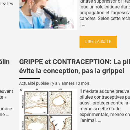
kinase suppressor of Ras
hez les
joue un rôle critique dans
propagation et l’agressiv
cancers. Selon cette rec
l ...
LIRE LA SUITE
lin
GRIPPE et CONTRACEPTION: La pil
évite la conception, pas la grippe!
Actualité publiée il y a
9 années 10 mois
euvent
Il n’existe aucune preuve
te «
pilules contraceptives pu
aussi, protéger contre la 
oonose
même si cette étude
e ...
expérimentale, menée c
l’animal, ...