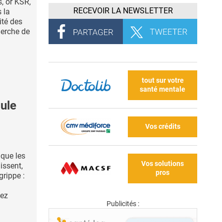
, or KSR,
RECEVOIR LA NEWSLETTER
 la
ité des
herche de
tout sur votre
santé mentale
ule
Vos crédits
 que les
Vos solutions
issent,
pros
grippe :
hez
Publicités :