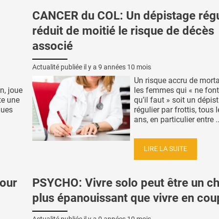
CANCER du COL: Un dépistage régu
réduit de moitié le risque de décès
associé
Actualité publiée il y a
9 années 10 mois
Un risque accru de morta
n, joue
les femmes qui « ne font
te une
qu’il faut » soit un dépis
ques
régulier par frottis, tous 
ans, en particulier entre ..
LIRE LA SUITE
our
PSYCHO: Vivre solo peut être un ch
plus épanouissant que vivre en cou
Actualité publiée il y a
9 années 10 mois