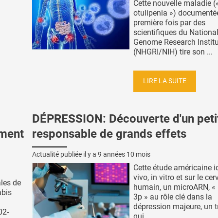
Cette nouvelle maladie (
otulipenia ») documentée
première fois par des
scientifiques du Nation
Genome Research Institu
(NHGRI/NIH) tire son ...
LIRE LA SUITE
DÉPRESSION: Découverte d'un pet
mment
responsable de grands effets
Actualité publiée il y a
9 années 10 mois
Cette étude américaine id
vivo, in vitro et sur le ce
les de
humain, un microARN, «
abis
3p » au rôle clé dans la
dépression majeure, un t
02-
qui ...