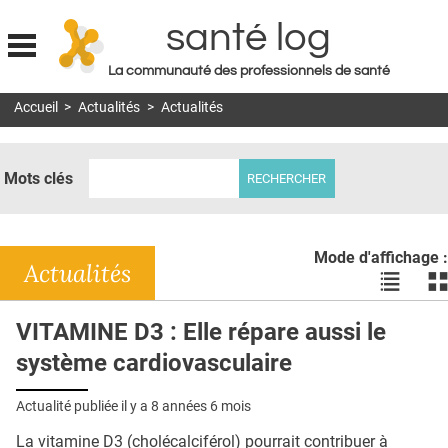
santé log
La communauté des professionnels de santé
Jump to navigation
Accueil
>
Actualités
>
Actualités
MON COMPTE
ABONNEMENT
Mots clés
S'ABONNER À LA REVUE SOIN À DOMICILE
ACTUS
Mode d'affichage :
DOSSIERS
Actualités
Voir
Vo
les
le
RÉSEAUX
actualité
ac
VITAMINE D3 : Elle répare aussi le
en
en
E-REVUE SAD
système cardiovasculaire
liste
bl
THÉMA
Actualité publiée il y a
8 années 6 mois
L'APP
La vitamine D3 (cholécalciférol) pourrait contribuer à