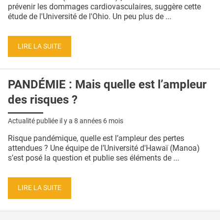
QUI SOMMES-NOUS ?
prévenir les dommages cardiovasculaires, suggère cette
étude de l'Université de l'Ohio. Un peu plus de ...
PUBLICITÉ
CONDITIONS GÉNÉRALES
LIRE LA SUITE
CONTACT
PANDÉMIE : Mais quelle est l’ampleur
CRÉDITS
des risques ?
Actualité publiée il y a
8 années 6 mois
Risque pandémique, quelle est l’ampleur des pertes
attendues ? Une équipe de l’Université d'Hawaï (Manoa)
s’est posé la question et publie ses éléments de ...
LIRE LA SUITE