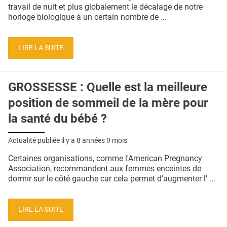
QUI SOMMES-NOUS ?
travail de nuit et plus globalement le décalage de notre
horloge biologique à un certain nombre de ...
PUBLICITÉ
CONDITIONS GÉNÉRALES
LIRE LA SUITE
CONTACT
GROSSESSE : Quelle est la meilleure
CRÉDITS
position de sommeil de la mère pour
la santé du bébé ?
Actualité publiée il y a
8 années 9 mois
Certaines organisations, comme l'American Pregnancy
Association, recommandent aux femmes enceintes de
dormir sur le côté gauche car cela permet d’augmenter l’ ...
LIRE LA SUITE