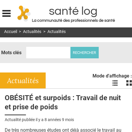
santé log
La communauté des professionnels de santé
Jump to navigation
Accueil
>
Actualités
>
Actualités
MON COMPTE
ABONNEMENT
Mots clés
S'ABONNER À LA REVUE SOIN À DOMICILE
ACTUS
Mode d'affichage :
DOSSIERS
Actualités
Voir
Vo
les
le
RÉSEAUX
actualité
ac
OBÉSITÉ et surpoids : Travail de nuit
en
en
E-REVUE SAD
et prise de poids
liste
bl
THÉMA
Actualité publiée il y a
8 années 9 mois
L'APP
De très nombreuses études ont déjà associé le travail au