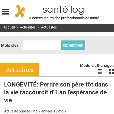
santé log
La communauté des professionnels de santé
Jump to navigation
Accueil
>
Actualités
>
Actualités
MON COMPTE
ABONNEMENT
Mots clés
S'ABONNER À LA REVUE SOIN À DOMICILE
ACTUS
Mode d'affichage :
DOSSIERS
Actualités
Voir
Vo
les
le
RÉSEAUX
actualité
ac
LONGÉVITÉ: Perdre son père tôt dans
en
en
E-REVUE SAD
la vie raccourcit d'1 an l'espérance de
liste
bl
THÉMA
vie
L'APP
Actualité publiée il y a
9 années 10 mois