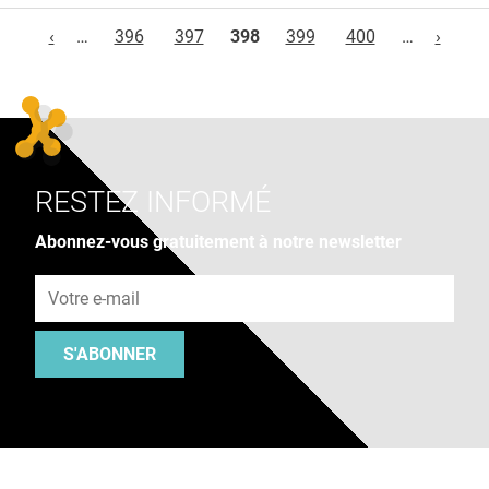
Pages
‹
…
396
397
398
399
400
…
›
RESTEZ INFORMÉ
Abonnez-vous gratuitement à notre newsletter
Adresse e-mail
S'ABONNER