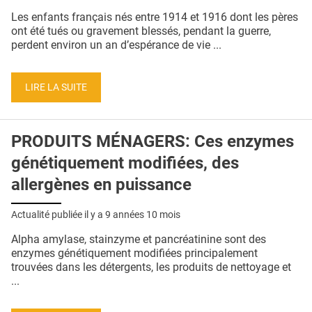
QUI SOMMES-NOUS ?
Les enfants français nés entre 1914 et 1916 dont les pères
ont été tués ou gravement blessés, pendant la guerre,
PUBLICITÉ
perdent environ un an d’espérance de vie ...
CONDITIONS GÉNÉRALES
LIRE LA SUITE
CONTACT
CRÉDITS
PRODUITS MÉNAGERS: Ces enzymes
génétiquement modifiées, des
allergènes en puissance
Actualité publiée il y a
9 années 10 mois
Alpha amylase, stainzyme et pancréatinine sont des
enzymes génétiquement modifiées principalement
trouvées dans les détergents, les produits de nettoyage et
...