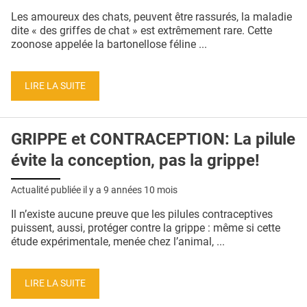
QUI SOMMES-NOUS ?
Les amoureux des chats, peuvent être rassurés, la maladie
dite « des griffes de chat » est extrêmement rare. Cette
PUBLICITÉ
zoonose appelée la bartonellose féline ...
CONDITIONS GÉNÉRALES
LIRE LA SUITE
CONTACT
CRÉDITS
GRIPPE et CONTRACEPTION: La pilule
évite la conception, pas la grippe!
Actualité publiée il y a
9 années 10 mois
Il n’existe aucune preuve que les pilules contraceptives
puissent, aussi, protéger contre la grippe : même si cette
étude expérimentale, menée chez l’animal, ...
LIRE LA SUITE