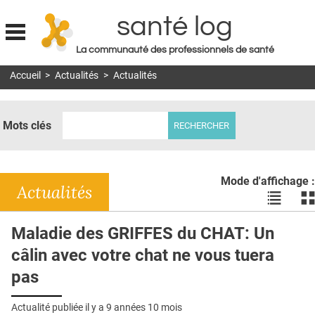
santé log
La communauté des professionnels de santé
Jump to navigation
Accueil
>
Actualités
>
Actualités
MON COMPTE
ABONNEMENT
Mots clés
S'ABONNER À LA REVUE SOIN À DOMICILE
ACTUS
Mode d'affichage :
DOSSIERS
Actualités
Voir
Vo
les
le
RÉSEAUX
actualité
ac
Maladie des GRIFFES du CHAT: Un
en
en
E-REVUE SAD
câlin avec votre chat ne vous tuera
liste
bl
THÉMA
pas
L'APP
Actualité publiée il y a
9 années 10 mois