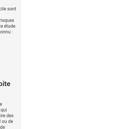
ile sont
 risques
te étude
connu :
bite
te
 qui
ire des
N ou de
 de