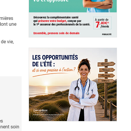
nières
 dont une
de vie,
es
nnent soin