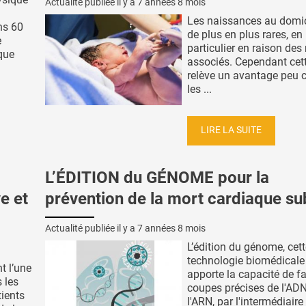
Actualité publiée il y a
7 années 8 mois
Les naissances au domic
ns 60
de plus en plus rares, en
e
particulier en raison des
que
associés. Cependant cet
relève un avantage peu 
les ...
LIRE LA SUITE
L’ÉDITION du GÉNOME pour la
ve et
prévention de la mort cardiaque su
Actualité publiée il y a
7 années 8 mois
L’édition du génome, cet
technologie biomédicale
t l’une
apporte la capacité de fa
 les
coupes précises de l'AD
tients
l'ARN, par l'intermédiaire