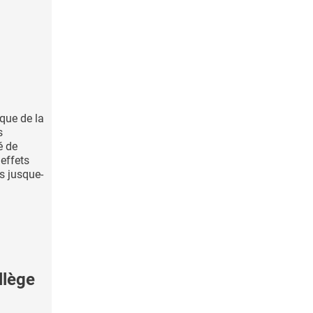
que de la
s
é de
effets
s jusque-
llège