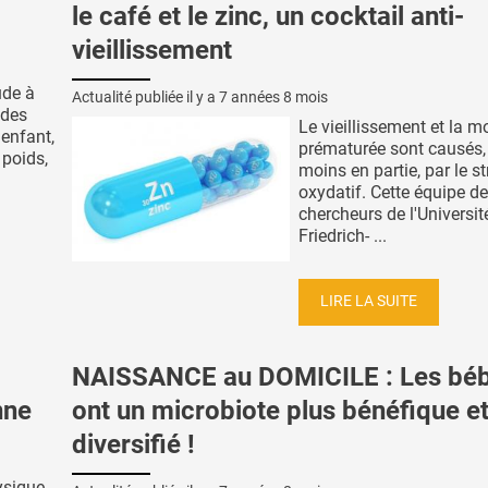
le café et le zinc, un cocktail anti-
vieillissement
ude à
Actualité publiée il y a
7 années 8 mois
 des
Le vieillissement et la mo
 enfant,
prématurée sont causés,
 poids,
moins en partie, par le s
oxydatif. Cette équipe de
chercheurs de l'Universit
Friedrich- ...
LIRE LA SUITE
NAISSANCE au DOMICILE : Les bé
nne
ont un microbiote plus bénéfique et
diversifié !
hysique