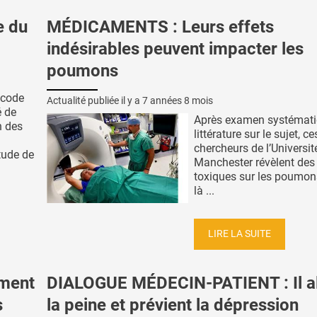
e du
MÉDICAMENTS : Leurs effets
indésirables peuvent impacter les
poumons
 code
Actualité publiée il y a
7 années 8 mois
é de
Après examen systémati
n des
littérature sur le sujet, ce
chercheurs de l’Universit
tude de
Manchester révèlent des 
toxiques sur les poumon
là ...
LIRE LA SUITE
ment
DIALOGUE MÉDECIN-PATIENT : Il a
s
la peine et prévient la dépression