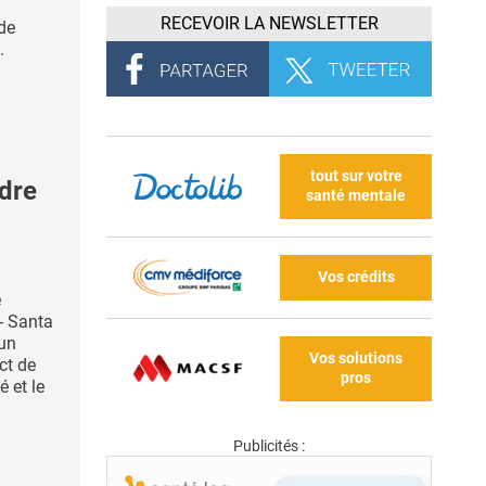
RECEVOIR LA NEWSLETTER
de
.
tout sur votre
dre
santé mentale
Vos crédits
e
 - Santa
 un
Vos solutions
ct de
pros
é et le
Publicités :