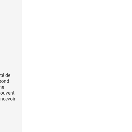
ité de
épond
une
souvent
ncevoir