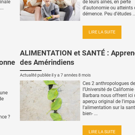
ginale
de leurs aînés, en perte
..
d’autonomie ou atteints 
démence. Peu d’études ..
LIRE LA SUITE
ALIMENTATION et SANTÉ : Appren
bonne
des Amérindiens
Actualité publiée il y a
7 années 8 mois
Ces 2 anthropologues d
l’Université de Californie
 une
Barbara nous offrent ici
de
aperçu original de l'impa
l'alimentation sur la sant
bien- ...
nce ?
LIRE LA SUITE