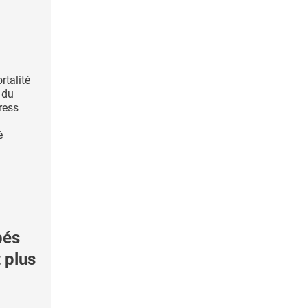
rtalité
 du
tress
é
bés
 plus