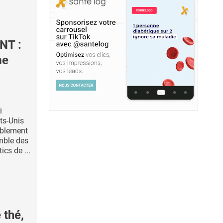
NT :
me
i
ts-Unis
ablement
emble des
ics de ...
 thé,