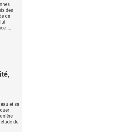
ennes
is des
de de
lui
e, ...
té,
veau et sa
iquer
manière
 étude de
..