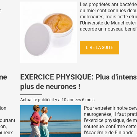
Les propriétés antibactéri
e
du miel sont connues depu
millénaires, mais cette étu
l'Université de Manchester 
accorde un nouveau bénéfic
LIRE LA SUITE
une
EXERCICE PHYSIQUE: Plus d'intensi
plus de neurones !
Actualité publiée il y a
10 années 6 mois
ion
Pour entretenir notre cer
neurogenèse, il faut prat
ourtant
l’exercice physique, de 
ion,
soutenue, confirme cette
oureux
l’Académie de Finlande. .