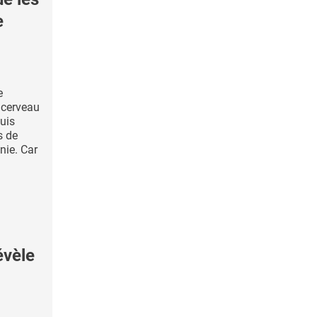
e
e
 cerveau
puis
s de
nie. Car
évèle