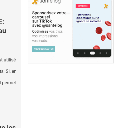
E:
au
t utilisé
s. Si, en
il permet
e les