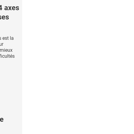
4 axes
ses
 est la
ur
r mieux
ficultés
le