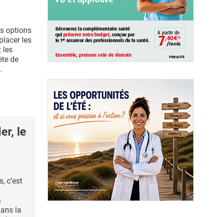
s options
lacer les
 les
ète de
.
r, le
s, c’est
a
ans la