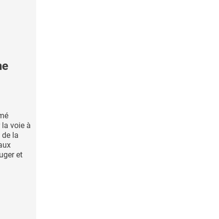
ne
mmé
 la voie à
 de la
 aux
uger et