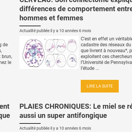
différences de comportement entr
hommes et femmes
Actualité publiée il y a
10 années 6 mois
C’est en effet un véritabl
g de
cadastre des réseaux du
,
que livrent à nouveau*, 
 brun,
exploitent ces chercheur
hez le
l’Université de Pennsylva
l’étude ...
LIRE LA SUITE
ent
PLAIES CHRONIQUES: Le miel se r
que
aussi un super antifongique
Actualité publiée il y a
10 années 6 mois