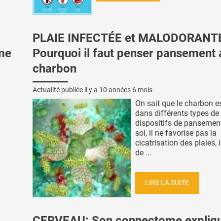
PLAIE INFECTÉE et MALODORANT
hme
Pourquoi il faut penser pansement 
charbon
Actualité publiée il y a
10 années 6 mois
On sait que le charbon es
dans différents types de
dispositifs de pansement
soi, il ne favorise pas la
cicatrisation des plaies, 
de ...
LIRE LA SUITE
CERVEAU: Son connectome expliqu