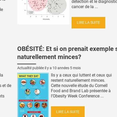
détection et le diagnosti
cancer de la ...
de
LIRE LA SUITE
OBÉSITÉ: Et si on prenait exemple s
naturellement minces?
Actualité publiée il y a
10 années 5 mois
la
Ils y a ceux qui luttent et ceux qui
restent naturellement minces.
 et de
Cette nouvelle étude du Cornell
Food and Brand Lab présentée à
nts
l’Obesity Week Conference ...
LIRE LA SUITE