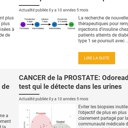
Actualité publiée il y a
10 années 5 mois
nt plus
La recherche de nouvelle
t plus
thérapeutiques pour remp
lisées à
injections d’insuline chez
ude de
patients atteints de diab
type 1 se poursuit avec ..
LIRE LA SUITE
CANCER de la PROSTATE: Odoreade
é de
test qui le détecte dans les urines
Actualité publiée il y a
10 années 5 mois
Eviter les biopsies inutile
l’objectif de plus en plus
ne a
clairement partagé par l
ement
communauté médicale d
 la