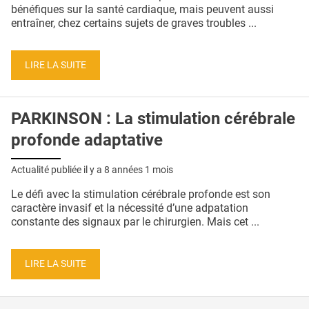
QUI SOMMES-NOUS ?
bénéfiques sur la santé cardiaque, mais peuvent aussi
entraîner, chez certains sujets de graves troubles ...
PUBLICITÉ
CONDITIONS GÉNÉRALES
LIRE LA SUITE
CONTACT
PARKINSON : La stimulation cérébrale
CRÉDITS
profonde adaptative
Actualité publiée il y a
8 années 1 mois
Le défi avec la stimulation cérébrale profonde est son
caractère invasif et la nécessité d’une adpatation
constante des signaux par le chirurgien. Mais cet ...
LIRE LA SUITE