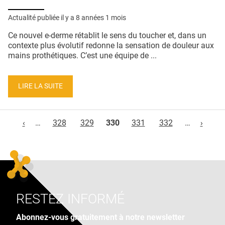
Actualité publiée il y a
8 années 1 mois
Ce nouvel e-derme rétablit le sens du toucher et, dans un
contexte plus évolutif redonne la sensation de douleur aux
mains prothétiques. C’est une équipe de ...
LIRE LA SUITE
Pages
‹
…
328
329
330
331
332
…
›
RESTEZ INFORMÉ
Abonnez-vous gratuitement à notre newsletter