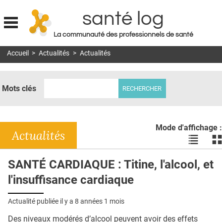
santé log
La communauté des professionnels de santé
Jump to navigation
Accueil
>
Actualités
>
Actualités
MON COMPTE
ABONNEMENT
Mots clés
S'ABONNER À LA REVUE SOIN À DOMICILE
ACTUS
Mode d'affichage :
DOSSIERS
Actualités
Voir
Vo
les
le
RÉSEAUX
actualité
ac
SANTÉ CARDIAQUE : Titine, l'alcool, et
en
en
E-REVUE SAD
l'insuffisance cardiaque
liste
bl
THÉMA
Actualité publiée il y a
8 années 1 mois
L'APP
Des niveaux modérés d’alcool peuvent avoir des effets