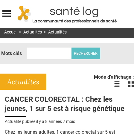
santé log
La communauté des professionnels de santé
Jump to navigation
Accueil
>
Actualités
>
Actualités
MON COMPTE
ABONNEMENT
Mots clés
S'ABONNER À LA REVUE SOIN À DOMICILE
ACTUS
Mode d'affichage :
DOSSIERS
Actualités
Voir
Vo
les
le
RÉSEAUX
actualité
ac
CANCER COLORECTAL : Chez les
en
en
E-REVUE SAD
jeunes, 1 sur 5 est à risque génétique
liste
bl
THÉMA
Actualité publiée il y a
8 années 7 mois
L'APP
Chez les jeunes adultes, 1 cancer colorectal sur 5 est