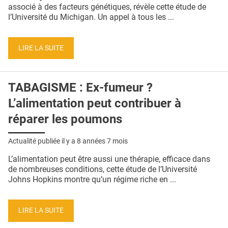
QUI SOMMES-NOUS ?
associé à des facteurs génétiques, révèle cette étude de
l’Université du Michigan. Un appel à tous les ...
PUBLICITÉ
CONDITIONS GÉNÉRALES
LIRE LA SUITE
CONTACT
TABAGISME : Ex-fumeur ?
CRÉDITS
L’alimentation peut contribuer à
réparer les poumons
Actualité publiée il y a
8 années 7 mois
L’alimentation peut être aussi une thérapie, efficace dans
de nombreuses conditions, cette étude de l’Université
Johns Hopkins montre qu’un régime riche en ...
LIRE LA SUITE