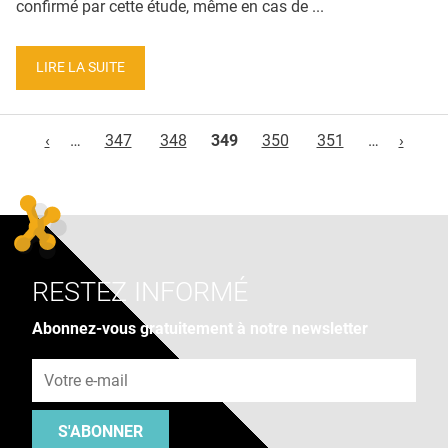
confirmé par cette étude, même en cas de ...
LIRE LA SUITE
Pages
‹
…
347
348
349
350
351
…
›
RESTEZ INFORMÉ
Abonnez-vous gratuitement à notre newsletter
Adresse e-mail
S'ABONNER