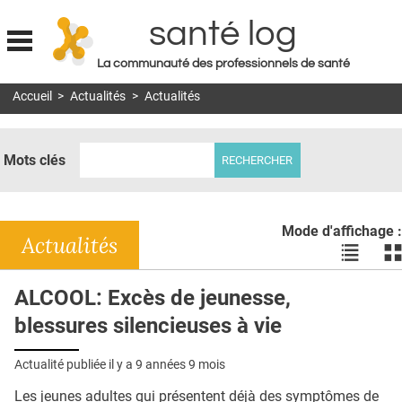
santé log
La communauté des professionnels de santé
Jump to navigation
Accueil
>
Actualités
>
Actualités
MON COMPTE
ABONNEMENT
Mots clés
S'ABONNER À LA REVUE SOIN À DOMICILE
ACTUS
Mode d'affichage :
DOSSIERS
Actualités
Voir
Vo
les
le
RÉSEAUX
actualité
ac
ALCOOL: Excès de jeunesse,
en
en
E-REVUE SAD
blessures silencieuses à vie
liste
bl
THÉMA
Actualité publiée il y a
9 années 9 mois
L'APP
Les jeunes adultes qui présentent déjà des symptômes de