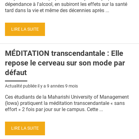
QUI SOMMES-NOUS ?
dépendance à l'alcool, en subiront les effets sur la santé
tard dans la vie et même des décennies après ...
PUBLICITÉ
CONDITIONS GÉNÉRALES
LIRE LA SUITE
CONTACT
MÉDITATION transcendantale : Elle
CRÉDITS
repose le cerveau sur son mode par
défaut
Actualité publiée il y a
9 années 9 mois
Ces étudiants de la Maharishi University of Management
(Iowa) pratiquent la méditation transcendantale « sans
effort » 2 fois par jour sur le campus. Cette ...
LIRE LA SUITE