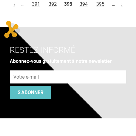
‹
…
391
392
393
394
395
…
›
RESTEZ INFORMÉ
Abonnez-vous gratuitement à notre newsletter
Adresse e-mail
S'ABONNER